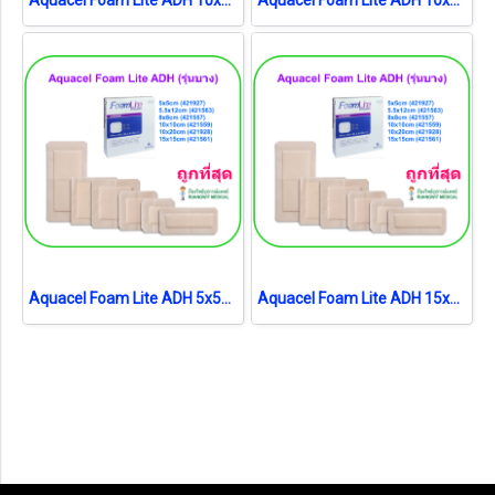
Aquacel Foam Lite ADH 5x5cm (421927) (1 แผ่น)
Aquacel Foam Lite ADH 15x15cm (421561) (1 แผ่น)