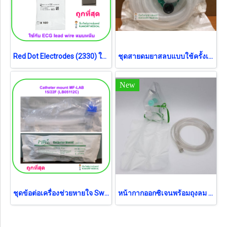
Red Dot Electrodes (2330) ใช้กับ EKG 12 lead แบบหนีบ (exp 12-2026)
ชุดสายดมยาสลบแบบใช้ครั้งเดียว Anesthesia Breathing Circuit MF-LAB เด็ก (B0580)
New
ชุดข้อต่อเครื่องช่วยหายใจ Swivel Catheter mount MF-LAB 15/22F (LB05112C)
หน้ากากออกซิเจนพร้อมถุงลม Oxygen Mask with Bag สำหรับผู้ใหญ่ Galemed (AO0093)