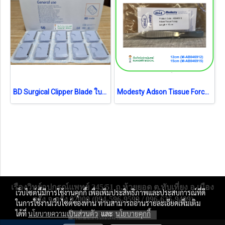
BD Surgical Clipper Blade ใบมีด (4406) (1 ชิ้น) (exp 04-2026)
Modesty Adson Tissue Forcep (เยอรมัน)
เรืองวิทย์อุปกรณ์แพทย์ 245/51 ถ.ห้วยยอด ต.ทับเที่ยง อ.เมือง
เว็บไซต์นี้มีการใช้งานคุกกี้ เพื่อเพิ่มประสิทธิภาพและประสบการณ์ที่ดี
ตรัง จ.ตรัง 92000 (094-596-9599 / 096-635-9409)
ในการใช้งานเว็บไซต์ของท่าน ท่านสามารถอ่านรายละเอียดเพิ่มเติม
ได้ที่
นโยบายความเป็นส่วนตัว
และ
นโยบายคุกกี้
ผู้เข้าชมวันนี้
2,556