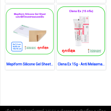
Mepiform Silicone Gel Sheet 10x18 cm แผ่นซิลิโคนลดรอยแผลเป็นขนาดใหญ่ (1 แผ่น)
Clena Ex 15g - Anti Melasma ไม่มีสเตียรอยด์ ลดฝ้า จุดด่างดำ