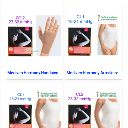
Mediven Harmony Handpiece Class 2 (23-32 mmHg) (2Z2070)
Mediven Harmony Armsleeve with Hand Class 1 (18-21 mmHg) (2Y1070)