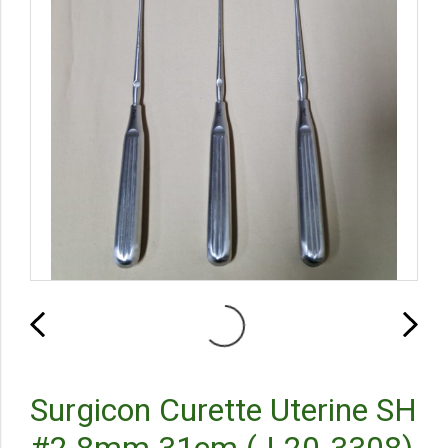
Surgicon Curette Uterine SH