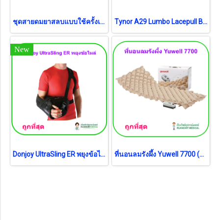
ชุดสายดมยาสลบแบบใช้ครั้งเดียว Anesthesia Breathing Circuit MF-LAB เด็ก (B0580)
Tynor A29 Lumbo Lacepull Brace เข็มขัดพยุงหลังระบบล็อกเลสพูลแบบดึง (รุ่นใหม่)
New
Donjoy UltraSling ER พยุงข้อไหล่ ไซส์ M (รุ่นพรีเมี่ยม)
ที่นอนลมรังผึ้ง Yuwell 7700 (รับประกันศูนย์ 1 ปี) (ส่ง Flash)