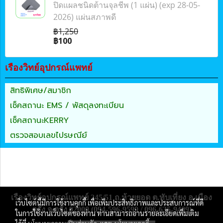
ปิดแผลชนิดต้านจุลชีพ (1 แผ่น) (exp 28-05-
2026) แผ่นสภาพดี
฿1,250
฿100
เรืองวิทย์อุปกรณ์แพทย์
สิทธิพิเศษ/สมาชิก
เช็คสถานะ EMS / พัสดุลงทะเบียน
เช็คสถานะKERRY
ตรวจสอบเลขไปรษณีย์
เรืองวิทย์อุปกรณ์แพทย์ 245/51 ถ.ห้วยยอด ต.ทับเที่ยง อ.เมือง
เว็บไซต์นี้มีการใช้งานคุกกี้ เพื่อเพิ่มประสิทธิภาพและประสบการณ์ที่ดี
ตรัง จ.ตรัง 92000 (094-596-9599 / 096-635-9409)
ในการใช้งานเว็บไซต์ของท่าน ท่านสามารถอ่านรายละเอียดเพิ่มเติม