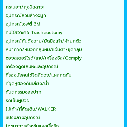
กระบอก/ถุงปัสสาวะ
อุปกรณ์สวนล้างจมูก
อุปกรณ์เซฟตี้ 3M
คนไข้เจาะคอ Tracheostomy
อุปกรณ์กันดึงสาย/มัดมือเท้า/ผ้ายกตัว
หน้ากาก/หมวกคลุมผม/แว่นตา/ชุดคลุม
ซองสเตอร์ไรด์/เทป/เครื่องซีล/Comply
เครื่องดูดเสมหะและอุปกรณ์
ที่รองนั่งคนไข้ริดสีดวง/แผลกดทับ
ที่อุดหูป้องกันเสียง/น้ำ
ทันตกรรมช่องปาก
รถเข็นผู้ป่วย
ไม้เท้า/ที่หัดเดิน/WALKER
แปรงล้างอุปกรณ์
โภชนาการสำหรับแผลเรื้อรัง