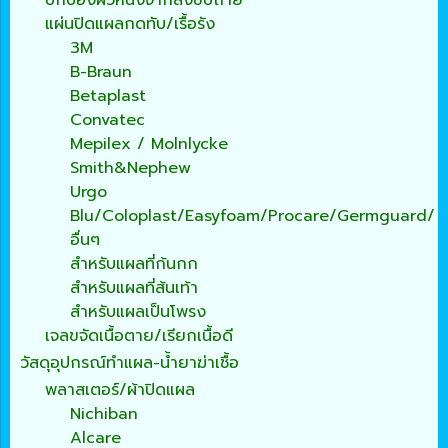
ปกป้องผิวหนังจากสิ่งขับถ่าย
แผ่นปิดแผลกดทับ/เรื้อรัง
3M
B-Braun
Betaplast
Convatec
Mepilex / Molnlycke
Smith&Nephew
Urgo
Blu/Coloplast/Easyfoam/Procare/Germguard/
อื่นๆ
สำหรับแผลที่ก้นกก
สำหรับแผลที่ส้นเท้า
สำหรับแผลเป็นโพรง
เจลขจัดเนื้อตาย/เรียกเนื้อดี
วัสดุอุปกรณ์ทำแผล-น้ำยาฆ่าเชื้อ
พลาสเตอร์/ผ้าปิดแผล
Nichiban
Alcare