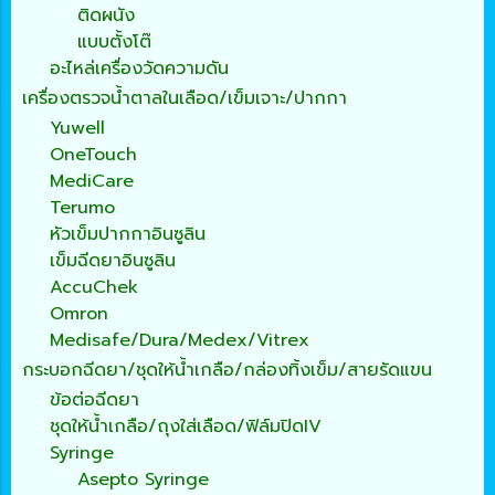
ติดผนัง
แบบตั้งโต๊
อะไหล่เครื่องวัดความดัน
เครื่องตรวจน้ำตาลในเลือด/เข็มเจาะ/ปากกา
Yuwell
OneTouch
MediCare
Terumo
หัวเข็มปากกาอินซูลิน
เข็มฉีดยาอินซูลิน
AccuChek
Omron
Medisafe/Dura/Medex/Vitrex
กระบอกฉีดยา/ชุดให้น้ำเกลือ/กล่องทิ้งเข็ม/สายรัดแขน
ข้อต่อฉีดยา
ชุดให้น้ำเกลือ/ถุงใส่เลือด/ฟิล์มปิดIV
Syringe
Asepto Syringe