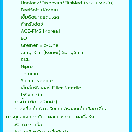
Unolock/Dispovan/FlinMed (ราคาประหยัด)
FeelSoft (Korea)
เข็มฉีดยาสแตนเลส
สำหรับสัตว์
ACE-FMS [Korea]
BD
Greiner Bio-One
Jung Rim (Korea) SungShim
KDL
Nipro
Terumo
Spinal Needle
เข็มฉีดฟิลเลอร์ Filler Needle
ไซริงค์แก้ว
สารน้ำ (ติดต่อร้านค้า)
กล่องทิ้งเข็ม/สายรัดแขน/หลอดเก็บเลือด/อื่นๆ
การดูแลแผลกดทับ แผลเบาหวาน แผลเรื้อรัง
ครีม/ยาฆ่าเชื้อ