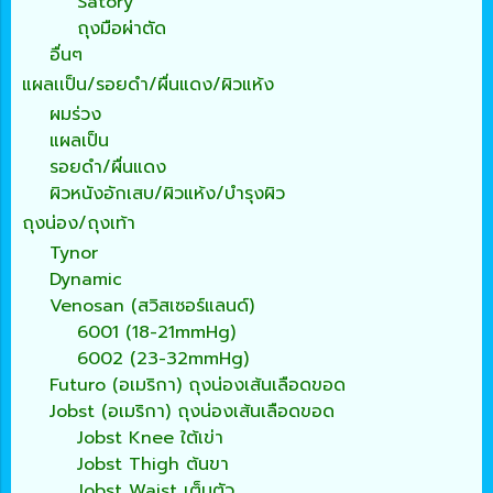
Satory
ถุงมือผ่าตัด
อื่นๆ
แผลเเป็น/รอยดำ/ผื่นแดง/ผิวแห้ง
ผมร่วง
แผลเป็น
รอยดำ/ผื่นแดง
ผิวหนังอักเสบ/ผิวแห้ง/บำรุงผิว
ถุงน่อง/ถุงเท้า
Tynor
Dynamic
Venosan (สวิสเซอร์แลนด์)
6001 (18-21mmHg)
6002 (23-32mmHg)
Futuro (อเมริกา) ถุงน่องเส้นเลือดขอด
Jobst (อเมริกา) ถุงน่องเส้นเลือดขอด
Jobst Knee ใต้เข่า
Jobst Thigh ต้นขา
Jobst Waist เต็มตัว