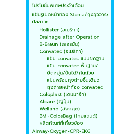
โปรโมชั่นพิเศษประจำเดือน
แป้นรูเปิดหน้าท้อง Stoma/ถุงอุจจาระ
ปัสสาวะ
Hollister (อเมริกา)
Drainage after Operation
B-Braun (เยอรมัน)
Convatec (อเมริกา)
แป้น convatec แบบยกฐาน
แป้น convatec พื้นฐาน/
ยืดหยุ่น/ปั้นได้/ก้นถ้วย
แป้นพร้อมถุงถ่ายชิ้นเดียว
ถุงถ่ายหน้าท้อง convatec
Coloplast (เดนมาร์ก)
Alcare (ญี่ปุ่น)
Welland (อังกฤษ)
BMI-ColosBag (ไทยแลนด์)
ผลิตภัณฑ์ที่เกี่ยวข้อง
Airway-Oxygen-CPR-EKG