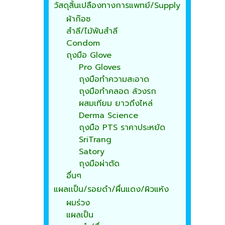
วัสดุสิ้นเปลืองทางการแพทย์/Supply
ผ้าก๊อซ
สำลี/ไม้พันสำลี
Condom
ถุงมือ Glove
Pro Gloves
ถุงมือทำความสะอาด
ถุงมือทำคลอด ล้วงรก
ผสมเทียม ยาวถึงไหล่
Derma Science
ถุงมือ PTS ราคาประหยัด
SriTrang
Satory
ถุงมือผ่าตัด
อื่นๆ
แผลเเป็น/รอยดำ/ผื่นแดง/ผิวแห้ง
ผมร่วง
แผลเป็น