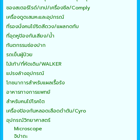
ซองสเตอร์ไรด์/เทป/เครื่องซีล/Comply
เครื่องดูดเสมหะและอุปกรณ์
ที่รองนั่งคนไข้ริดสีดวง/แผลกดทับ
ที่อุดหูป้องกันเสียง/น้ำ
ทันตกรรมช่องปาก
รถเข็นผู้ป่วย
ไม้เท้า/ที่หัดเดิน/WALKER
แปรงล้างอุปกรณ์
โภชนาการสำหรับแผลเรื้อรัง
อาหารทางการแพทย์
สำหรับคนไข้โรคไต
เครื่องป้องกันหลอดเลือดดำตัน/Cyro
อุปกรณ์วิทยาศาสตร์
Microscope
จิปาถะ