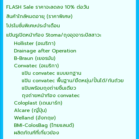
FLASH Sale ราคาจะลดลง 10% ต่อวัน
สินค้าใกล้หมดอายุ (ราคาพิเศษ)
โปรโมชั่นพิเศษประจำเดือน
แป้นรูเปิดหน้าท้อง Stoma/ถุงอุจจาระปัสสาวะ
Hollister (อเมริกา)
Drainage after Operation
B-Braun (เยอรมัน)
Convatec (อเมริกา)
แป้น convatec แบบยกฐาน
แป้น convatec พื้นฐาน/ยืดหยุ่น/ปั้นได้/ก้นถ้วย
แป้นพร้อมถุงถ่ายชิ้นเดียว
ถุงถ่ายหน้าท้อง convatec
Coloplast (เดนมาร์ก)
Alcare (ญี่ปุ่น)
Welland (อังกฤษ)
BMI-ColosBag (ไทยแลนด์)
ผลิตภัณฑ์ที่เกี่ยวข้อง