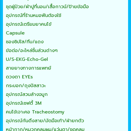
ชุดผู้ป่วย/ผ้าปูที่นอน/เสื้อกาวน์/ป้ายข้อมือ
อุปกรณ์ที่ร้านหมอฟันต้องใช้
อุปกรณ์เตรียมยาคนไข้
Capsule
ซองซิปใส/ทึบ/แดง
ข้อต่อ/อะไหล่ชิ้นส่วนต่างๆ
U/S-EKG-Echo-Gel
สายยางทางการแพทย์
ดวงตา EYEs
กระบอก/ถุงปัสสาวะ
อุปกรณ์สวนล้างจมูก
อุปกรณ์เซฟตี้ 3M
คนไข้เจาะคอ Tracheostomy
อุปกรณ์กันดึงสาย/มัดมือเท้า/ผ้ายกตัว
หน้ากาก/หมวกคลุมผม/แว่นตา/ชุดคลุม