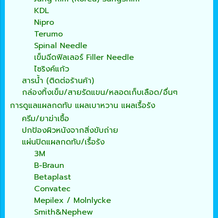
KDL
Nipro
Terumo
Spinal Needle
เข็มฉีดฟิลเลอร์ Filler Needle
ไซริงค์แก้ว
สารน้ำ (ติดต่อร้านค้า)
กล่องทิ้งเข็ม/สายรัดแขน/หลอดเก็บเลือด/อื่นๆ
การดูแลแผลกดทับ แผลเบาหวาน แผลเรื้อรัง
ครีม/ยาฆ่าเชื้อ
ปกป้องผิวหนังจากสิ่งขับถ่าย
แผ่นปิดแผลกดทับ/เรื้อรัง
3M
B-Braun
Betaplast
Convatec
Mepilex / Molnlycke
Smith&Nephew