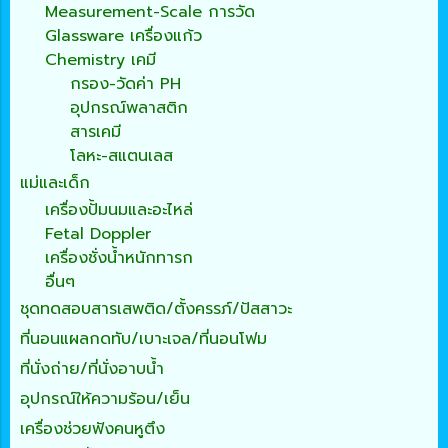
Measurement-Scale การวัด
Glassware เครื่องแก้ว
Chemistry เคมี
กรอง-วัดค่า PH
อุปกรณ์พลาสติก
สารเคมี
โลหะ-สแตนเลส
แม่และเด็ก
เครื่องปั้มนมและอะไหล่
Fetal Doppler
เครื่องชั่งน้ำหนักทารก
อื่นๆ
ชุดทดสอบสารเสพติด/ตั้งครรภ์/ปัสสาวะ
ที่นอนแผลกดทับ/เบาะเจล/ที่นอนโฟม
ที่นั่งถ่าย/ที่นั่งอาบน้ำ
อุปกรณ์ให้ความร้อน/เย็น
เครื่องช่วยฟังคนหูตึง