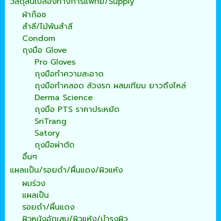
วัสดุสิ้นเปลืองทางการแพทย์/Supply
ผ้าก๊อซ
สำลี/ไม้พันสำลี
Condom
ถุงมือ Glove
Pro Gloves
ถุงมือทำความสะอาด
ถุงมือทำคลอด ล้วงรก ผสมเทียม ยาวถึงไหล่
Derma Science
ถุงมือ PTS ราคาประหยัด
SriTrang
Satory
ถุงมือผ่าตัด
อื่นๆ
แผลเเป็น/รอยดำ/ผื่นแดง/ผิวแห้ง
ผมร่วง
แผลเป็น
รอยดำ/ผื่นแดง
ผิวหนังอักเสบ/ผิวแห้ง/บำรุงผิว