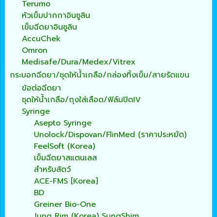
Terumo
หัวเข็มปากกาอินซูลิน
เข็มฉีดยาอินซูลิน
AccuChek
Omron
Medisafe/Dura/Medex/Vitrex
กระบอกฉีดยา/ชุดให้น้ำเกลือ/กล่องทิ้งเข็ม/สายรัดแขน
ข้อต่อฉีดยา
ชุดให้น้ำเกลือ/ถุงใส่เลือด/ฟิล์มปิดIV
Syringe
Asepto Syringe
Unolock/Dispovan/FlinMed (ราคาประหยัด)
FeelSoft (Korea)
เข็มฉีดยาสแตนเลส
สำหรับสัตว์
ACE-FMS [Korea]
BD
Greiner Bio-One
Jung Rim (Korea) SungShim