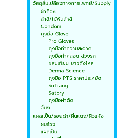
วัสดุสิ้นเปลืองทางการแพทย์/Supply
ผ้าก๊อซ
สำลี/ไม้พันสำลี
Condom
ถุงมือ Glove
Pro Gloves
ถุงมือทำความสะอาด
ถุงมือทำคลอด ล้วงรก
ผสมเทียม ยาวถึงไหล่
Derma Science
ถุงมือ PTS ราคาประหยัด
SriTrang
Satory
ถุงมือผ่าตัด
อื่นๆ
แผลเเป็น/รอยดำ/ผื่นแดง/ผิวแห้ง
ผมร่วง
แผลเป็น