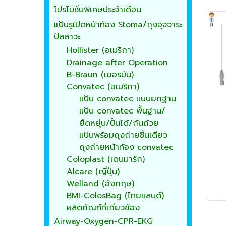
โปรโมชั่นพิเศษประจำเดือน
แป้นรูเปิดหน้าท้อง Stoma/ถุงอุจจาระ
ปัสสาวะ
Hollister (อเมริกา)
Drainage after Operation
B-Braun (เยอรมัน)
Convatec (อเมริกา)
แป้น convatec แบบยกฐาน
แป้น convatec พื้นฐาน/
ยืดหยุ่น/ปั้นได้/ก้นถ้วย
แป้นพร้อมถุงถ่ายชิ้นเดียว
ถุงถ่ายหน้าท้อง convatec
Coloplast (เดนมาร์ก)
Alcare (ญี่ปุ่น)
Welland (อังกฤษ)
BMI-ColosBag (ไทยแลนด์)
ผลิตภัณฑ์ที่เกี่ยวข้อง
Airway-Oxygen-CPR-EKG