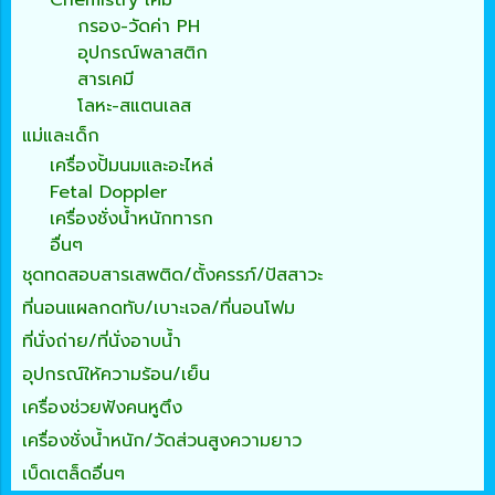
กรอง-วัดค่า PH
อุปกรณ์พลาสติก
สารเคมี
โลหะ-สแตนเลส
แม่และเด็ก
เครื่องปั้มนมและอะไหล่
Fetal Doppler
เครื่องชั่งน้ำหนักทารก
อื่นๆ
ชุดทดสอบสารเสพติด/ตั้งครรภ์/ปัสสาวะ
ที่นอนแผลกดทับ/เบาะเจล/ที่นอนโฟม
ที่นั่งถ่าย/ที่นั่งอาบน้ำ
อุปกรณ์ให้ความร้อน/เย็น
เครื่องช่วยฟังคนหูตึง
เครื่องชั่งน้ำหนัก/วัดส่วนสูงความยาว
เบ็ดเตล็ดอื่นๆ