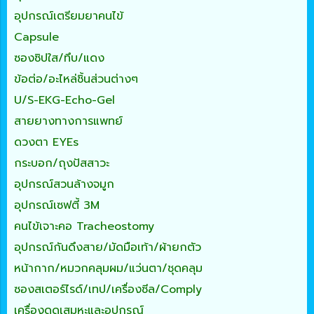
อุปกรณ์เตรียมยาคนไข้
Capsule
ซองซิปใส/ทึบ/แดง
ข้อต่อ/อะไหล่ชิ้นส่วนต่างๆ
U/S-EKG-Echo-Gel
สายยางทางการแพทย์
ดวงตา EYEs
กระบอก/ถุงปัสสาวะ
อุปกรณ์สวนล้างจมูก
อุปกรณ์เซฟตี้ 3M
คนไข้เจาะคอ Tracheostomy
อุปกรณ์กันดึงสาย/มัดมือเท้า/ผ้ายกตัว
หน้ากาก/หมวกคลุมผม/แว่นตา/ชุดคลุม
ซองสเตอร์ไรด์/เทป/เครื่องซีล/Comply
เครื่องดูดเสมหะและอุปกรณ์