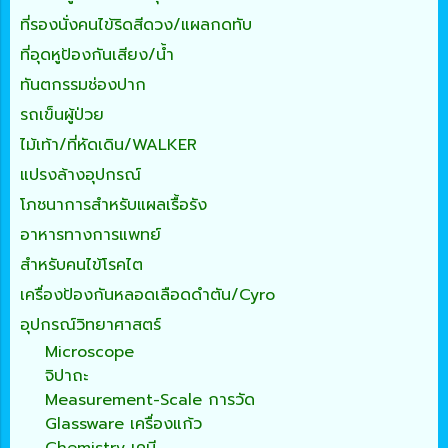
ที่รองนั่งคนไข้ริดสีดวง/แผลกดทับ
ที่อุดหูป้องกันเสียง/น้ำ
ทันตกรรมช่องปาก
รถเข็นผู้ป่วย
ไม้เท้า/ที่หัดเดิน/WALKER
แปรงล้างอุปกรณ์
โภชนาการสำหรับแผลเรื้อรัง
อาหารทางการแพทย์
สำหรับคนไข้โรคไต
เครื่องป้องกันหลอดเลือดดำตัน/Cyro
อุปกรณ์วิทยาศาสตร์
Microscope
จิปาถะ
Measurement-Scale การวัด
Glassware เครื่องแก้ว
Chemistry เคมี