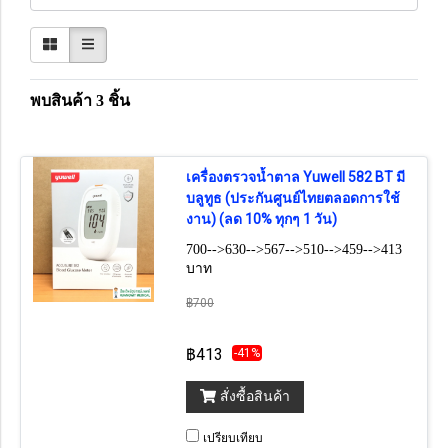
พบสินค้า 3 ชิ้น
เครื่องตรวจน้ำตาล Yuwell 582 BT มี
บลูทูธ (ประกันศูนย์ไทยตลอดการใช้
งาน) (ลด 10% ทุกๆ 1 วัน)
700-->630-->567-->510-->459-->413
บาท
฿700
฿413
-41%
สั่งซื้อสินค้า
เปรียบเทียบ