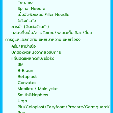
Terumo
Spinal Needle
เข็มฉีดฟิลเลอร์ Filler Needle
ไซริงค์แก้ว
สารน้ำ (ติดต่อร้านค้า)
กล่องทิ้งเข็ม/สายรัดแขน/หลอดเก็บเลือด/อื่นๆ
การดูแลแผลกดทับ แผลเบาหวาน แผลเรื้อรัง
ครีม/ยาฆ่าเชื้อ
ปกป้องผิวหนังจากสิ่งขับถ่าย
แผ่นปิดแผลกดทับ/เรื้อรัง
3M
B-Braun
Betaplast
Convatec
Mepilex / Molnlycke
Smith&Nephew
Urgo
Blu/Coloplast/Easyfoam/Procare/Germguard/
อื่นๆ