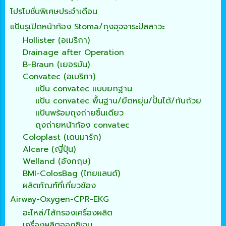
โปรโมชั่นพิเศษประจำเดือน
แป้นรูเปิดหน้าท้อง Stoma/ถุงอุจจาระปัสสาวะ
Hollister (อเมริกา)
Drainage after Operation
B-Braun (เยอรมัน)
Convatec (อเมริกา)
แป้น convatec แบบยกฐาน
แป้น convatec พื้นฐาน/ยืดหยุ่น/ปั้นได้/ก้นถ้วย
แป้นพร้อมถุงถ่ายชิ้นเดียว
ถุงถ่ายหน้าท้อง convatec
Coloplast (เดนมาร์ก)
Alcare (ญี่ปุ่น)
Welland (อังกฤษ)
BMI-ColosBag (ไทยแลนด์)
ผลิตภัณฑ์ที่เกี่ยวข้อง
Airway-Oxygen-CPR-EKG
อะไหล่/ไส้กรองเครื่องผลิต
เครื่องผลิตออกซิเจน