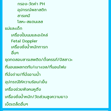
กรอง-วัดค่า PH
อุปกรณ์พลาสติก
สารเคมี
โลหะ-สแตนเลส
แม่และเด็ก
เครื่องปั้มนมและอะไหล่
Fetal Doppler
เครื่องชั่งน้ำหนักทารก
อื่นๆ
ชุดทดสอบสารเสพติด/ตั้งครรภ์/ปัสสาวะ
ที่นอนแผลกดทับ/เบาะเจล/ที่นอนโฟม
ที่นั่งถ่าย/ที่นั่งอาบน้ำ
อุปกรณ์ให้ความร้อน/เย็น
เครื่องช่วยฟังคนหูตึง
เครื่องชั่งน้ำหนัก/วัดส่วนสูงความยาว
เบ็ดเตล็ดอื่นๆ