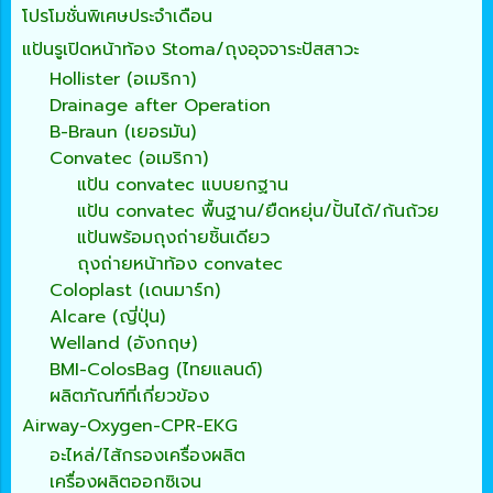
โปรโมชั่นพิเศษประจำเดือน
แป้นรูเปิดหน้าท้อง Stoma/ถุงอุจจาระปัสสาวะ
Hollister (อเมริกา)
Drainage after Operation
B-Braun (เยอรมัน)
Convatec (อเมริกา)
แป้น convatec แบบยกฐาน
แป้น convatec พื้นฐาน/ยืดหยุ่น/ปั้นได้/ก้นถ้วย
แป้นพร้อมถุงถ่ายชิ้นเดียว
ถุงถ่ายหน้าท้อง convatec
Coloplast (เดนมาร์ก)
Alcare (ญี่ปุ่น)
Welland (อังกฤษ)
BMI-ColosBag (ไทยแลนด์)
ผลิตภัณฑ์ที่เกี่ยวข้อง
Airway-Oxygen-CPR-EKG
อะไหล่/ไส้กรองเครื่องผลิต
เครื่องผลิตออกซิเจน