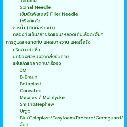
Terumo
Spinal Needle
เข็มฉีดฟิลเลอร์ Filler Needle
ไซริงค์แก้ว
สารน้ำ (ติดต่อร้านค้า)
กล่องทิ้งเข็ม/สายรัดแขน/หลอดเก็บเลือด/อื่นๆ
การดูแลแผลกดทับ แผลเบาหวาน แผลเรื้อรัง
ครีม/ยาฆ่าเชื้อ
ปกป้องผิวหนังจากสิ่งขับถ่าย
แผ่นปิดแผลกดทับ/เรื้อรัง
3M
B-Braun
Betaplast
Convatec
Mepilex / Molnlycke
Smith&Nephew
Urgo
Blu/Coloplast/Easyfoam/Procare/Germguard/
อื่นๆ