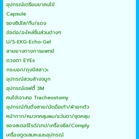
อุปกรณ์เตรียมยาคนไข้
Capsule
ซองซิปใส/ทึบ/แดง
ข้อต่อ/อะไหล่ชิ้นส่วนต่างๆ
U/S-EKG-Echo-Gel
สายยางทางการแพทย์
ดวงตา EYEs
กระบอก/ถุงปัสสาวะ
อุปกรณ์สวนล้างจมูก
อุปกรณ์เซฟตี้ 3M
คนไข้เจาะคอ Tracheostomy
อุปกรณ์กันดึงสาย/มัดมือเท้า/ผ้ายกตัว
หน้ากาก/หมวกคลุมผม/แว่นตา/ชุดคลุม
ซองสเตอร์ไรด์/เทป/เครื่องซีล/Comply
เครื่องดูดเสมหะและอุปกรณ์