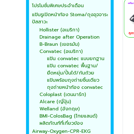
โปรโมชั่นพิเศษประจำเดือน
แป้นรูเปิดหน้าท้อง Stoma/ถุงอุจจาระ
ปัสสาวะ
Hollister (อเมริกา)
Drainage after Operation
B-Braun (เยอรมัน)
Convatec (อเมริกา)
แป้น convatec แบบยกฐาน
แป้น convatec พื้นฐาน/
ยืดหยุ่น/ปั้นได้/ก้นถ้วย
แป้นพร้อมถุงถ่ายชิ้นเดียว
ถุงถ่ายหน้าท้อง convatec
Coloplast (เดนมาร์ก)
Alcare (ญี่ปุ่น)
Welland (อังกฤษ)
BMI-ColosBag (ไทยแลนด์)
ผลิตภัณฑ์ที่เกี่ยวข้อง
Airway-Oxygen-CPR-EKG