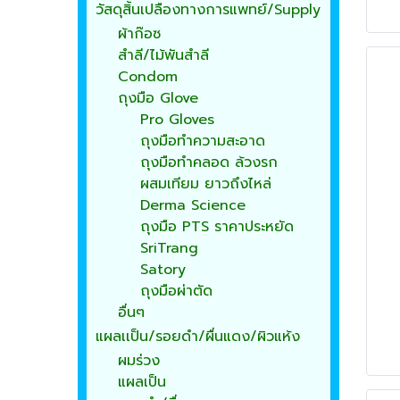
วัสดุสิ้นเปลืองทางการแพทย์/Supply
ผ้าก๊อซ
สำลี/ไม้พันสำลี
Condom
ถุงมือ Glove
Pro Gloves
ถุงมือทำความสะอาด
ถุงมือทำคลอด ล้วงรก
ผสมเทียม ยาวถึงไหล่
Derma Science
ถุงมือ PTS ราคาประหยัด
SriTrang
Satory
ถุงมือผ่าตัด
อื่นๆ
แผลเเป็น/รอยดำ/ผื่นแดง/ผิวแห้ง
ผมร่วง
แผลเป็น