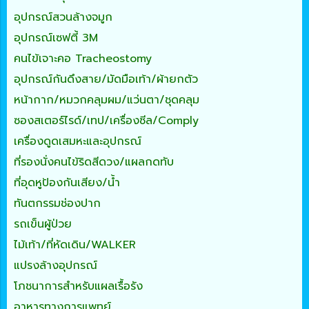
อุปกรณ์สวนล้างจมูก
อุปกรณ์เซฟตี้ 3M
คนไข้เจาะคอ Tracheostomy
อุปกรณ์กันดึงสาย/มัดมือเท้า/ผ้ายกตัว
หน้ากาก/หมวกคลุมผม/แว่นตา/ชุดคลุม
ซองสเตอร์ไรด์/เทป/เครื่องซีล/Comply
เครื่องดูดเสมหะและอุปกรณ์
ที่รองนั่งคนไข้ริดสีดวง/แผลกดทับ
ที่อุดหูป้องกันเสียง/น้ำ
ทันตกรรมช่องปาก
รถเข็นผู้ป่วย
ไม้เท้า/ที่หัดเดิน/WALKER
แปรงล้างอุปกรณ์
โภชนาการสำหรับแผลเรื้อรัง
อาหารทางการแพทย์