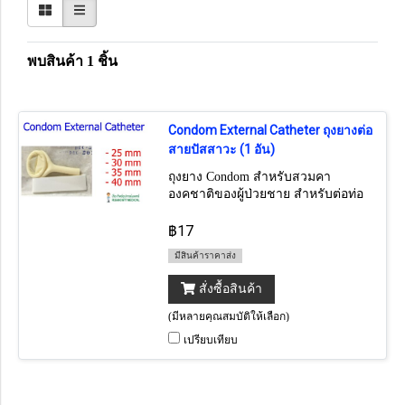
พบสินค้า 1 ชิ้น
Condom External Catheter ถุงยางต่อ
สายปัสสาวะ (1 อัน)
ถุงยาง Condom สำหรับสวมคา
องคชาติของผู้ป่วยชาย สำหรับต่อท่อ
ไปยังถุงปัสสาวะ มีขนาดเส้นผ่าน
ศูนย์กลาง 25-30-35-40 มม. (50อัน/
฿17
กล่อง)
มีสินค้าราคาส่ง
สั่งซื้อสินค้า
(มีหลายคุณสมบัติให้เลือก)
เปรียบเทียบ