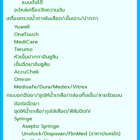
แบบตั้งโต๊
อะไหล่เครื่องวัดความดัน
เครื่องตรวจน้ำตาลในเลือด/เข็มเจาะ/ปากกา
Yuwell
OneTouch
MediCare
Terumo
หัวเข็มปากกาอินซูลิน
เข็มฉีดยาอินซูลิน
AccuChek
Omron
Medisafe/Dura/Medex/Vitrex
กระบอกฉีดยา/ชุดให้น้ำเกลือ/กล่องทิ้งเข็ม/สายรัดแขน
ข้อต่อฉีดยา
ชุดให้น้ำเกลือ/ถุงใส่เลือด/ฟิล์มปิดIV
Syringe
Asepto Syringe
Unolock/Dispovan/FlinMed (ราคาประหยัด)