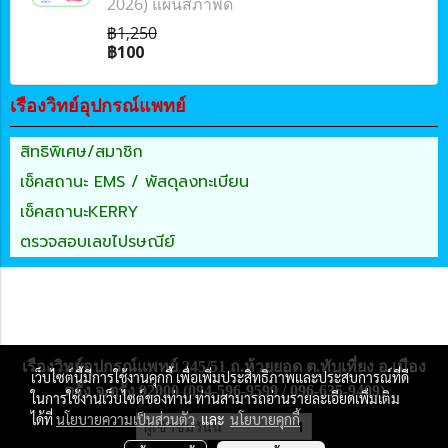
2026) แผ่นสภาพดี
฿1,250
฿100
เรืองวิทย์อุปกรณ์แพทย์
สิทธิพิเศษ/สมาชิก
เช็คสถานะ EMS / พัสดุลงทะเบียน
เช็คสถานะKERRY
ตรวจสอบเลขไปรษณีย์
เรืองวิทย์อุปกรณ์แพทย์ 245/51 ถ.ห้วยยอด ต.ทับเที่ยง อ.เมือง
เว็บไซต์นี้มีการใช้งานคุกกี้ เพื่อเพิ่มประสิทธิภาพและประสบการณ์ที่ดี
ตรัง จ.ตรัง 92000 (094-596-9599 / 096-635-9409)
ในการใช้งานเว็บไซต์ของท่าน ท่านสามารถอ่านรายละเอียดเพิ่มเติม
ได้ที่
นโยบายความเป็นส่วนตัว
และ
นโยบายคุกกี้
ผู้เข้าชมวันนี้
1