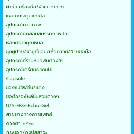
ผ้าห่อเครื่องมือ/ผ้าเจาะกลาง
แผนกกระดูกและข้อ
อุปกรณ์กายภาพ
อุปกรณ์ทดสอบสมรรถภาพปอด
ห้องตรวจคุณหมอ
ชุดผู้ป่วย/ผ้าปูที่นอน/เสื้อกาวน์/ป้ายข้อมือ
อุปกรณ์ที่ร้านหมอฟันต้องใช้
อุปกรณ์เตรียมยาคนไข้
Capsule
ซองซิปใส/ทึบ/แดง
ข้อต่อ/อะไหล่ชิ้นส่วนต่างๆ
U/S-EKG-Echo-Gel
สายยางทางการแพทย์
ดวงตา EYEs
กระบอก/ถุงปัสสาวะ