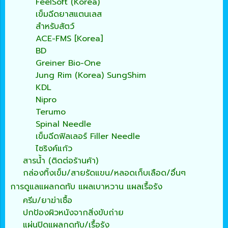
FeelSoft (Korea)
เข็มฉีดยาสแตนเลส
สำหรับสัตว์
ACE-FMS [Korea]
BD
Greiner Bio-One
Jung Rim (Korea) SungShim
KDL
Nipro
Terumo
Spinal Needle
เข็มฉีดฟิลเลอร์ Filler Needle
ไซริงค์แก้ว
สารน้ำ (ติดต่อร้านค้า)
กล่องทิ้งเข็ม/สายรัดแขน/หลอดเก็บเลือด/อื่นๆ
การดูแลแผลกดทับ แผลเบาหวาน แผลเรื้อรัง
ครีม/ยาฆ่าเชื้อ
ปกป้องผิวหนังจากสิ่งขับถ่าย
แผ่นปิดแผลกดทับ/เรื้อรัง