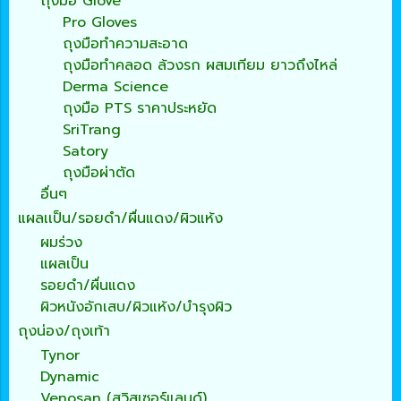
ถุงมือ Glove
Pro Gloves
ถุงมือทำความสะอาด
ถุงมือทำคลอด ล้วงรก ผสมเทียม ยาวถึงไหล่
Derma Science
ถุงมือ PTS ราคาประหยัด
SriTrang
Satory
ถุงมือผ่าตัด
อื่นๆ
แผลเเป็น/รอยดำ/ผื่นแดง/ผิวแห้ง
ผมร่วง
แผลเป็น
รอยดำ/ผื่นแดง
ผิวหนังอักเสบ/ผิวแห้ง/บำรุงผิว
ถุงน่อง/ถุงเท้า
Tynor
Dynamic
Venosan (สวิสเซอร์แลนด์)