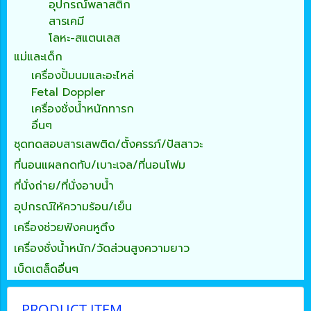
อุปกรณ์พลาสติก
สารเคมี
โลหะ-สแตนเลส
แม่และเด็ก
เครื่องปั้มนมและอะไหล่
Fetal Doppler
เครื่องชั่งน้ำหนักทารก
อื่นๆ
ชุดทดสอบสารเสพติด/ตั้งครรภ์/ปัสสาวะ
ที่นอนแผลกดทับ/เบาะเจล/ที่นอนโฟม
ที่นั่งถ่าย/ที่นั่งอาบน้ำ
อุปกรณ์ให้ความร้อน/เย็น
เครื่องช่วยฟังคนหูตึง
เครื่องชั่งน้ำหนัก/วัดส่วนสูงความยาว
เบ็ดเตล็ดอื่นๆ
PRODUCT ITEM