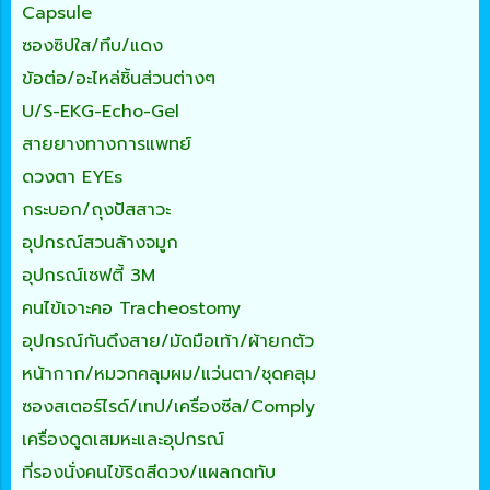
Capsule
ซองซิปใส/ทึบ/แดง
ข้อต่อ/อะไหล่ชิ้นส่วนต่างๆ
U/S-EKG-Echo-Gel
สายยางทางการแพทย์
ดวงตา EYEs
กระบอก/ถุงปัสสาวะ
อุปกรณ์สวนล้างจมูก
อุปกรณ์เซฟตี้ 3M
คนไข้เจาะคอ Tracheostomy
อุปกรณ์กันดึงสาย/มัดมือเท้า/ผ้ายกตัว
หน้ากาก/หมวกคลุมผม/แว่นตา/ชุดคลุม
ซองสเตอร์ไรด์/เทป/เครื่องซีล/Comply
เครื่องดูดเสมหะและอุปกรณ์
ที่รองนั่งคนไข้ริดสีดวง/แผลกดทับ