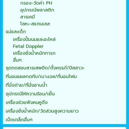
กรอง-วัดค่า PH
อุปกรณ์พลาสติก
สารเคมี
โลหะ-สแตนเลส
แม่และเด็ก
เครื่องปั้มนมและอะไหล่
Fetal Doppler
เครื่องชั่งน้ำหนักทารก
อื่นๆ
ชุดทดสอบสารเสพติด/ตั้งครรภ์/ปัสสาวะ
ที่นอนแผลกดทับ/เบาะเจล/ที่นอนโฟม
ที่นั่งถ่าย/ที่นั่งอาบน้ำ
อุปกรณ์ให้ความร้อน/เย็น
เครื่องช่วยฟังคนหูตึง
เครื่องชั่งน้ำหนัก/วัดส่วนสูงความยาว
เบ็ดเตล็ดอื่นๆ