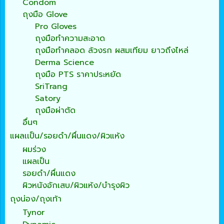
Condom
ถุงมือ Glove
Pro Gloves
ถุงมือทำความสะอาด
ถุงมือทำคลอด ล้วงรก ผสมเทียม ยาวถึงไหล่
Derma Science
ถุงมือ PTS ราคาประหยัด
SriTrang
Satory
ถุงมือผ่าตัด
อื่นๆ
แผลเเป็น/รอยดำ/ผื่นแดง/ผิวแห้ง
ผมร่วง
แผลเป็น
รอยดำ/ผื่นแดง
ผิวหนังอักเสบ/ผิวแห้ง/บำรุงผิว
ถุงน่อง/ถุงเท้า
Tynor