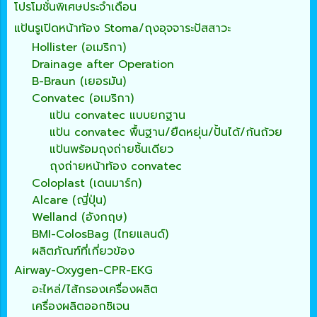
โปรโมชั่นพิเศษประจำเดือน
แป้นรูเปิดหน้าท้อง Stoma/ถุงอุจจาระปัสสาวะ
Hollister (อเมริกา)
Drainage after Operation
B-Braun (เยอรมัน)
Convatec (อเมริกา)
แป้น convatec แบบยกฐาน
แป้น convatec พื้นฐาน/ยืดหยุ่น/ปั้นได้/ก้นถ้วย
แป้นพร้อมถุงถ่ายชิ้นเดียว
ถุงถ่ายหน้าท้อง convatec
Coloplast (เดนมาร์ก)
Alcare (ญี่ปุ่น)
Welland (อังกฤษ)
BMI-ColosBag (ไทยแลนด์)
ผลิตภัณฑ์ที่เกี่ยวข้อง
Airway-Oxygen-CPR-EKG
อะไหล่/ไส้กรองเครื่องผลิต
เครื่องผลิตออกซิเจน