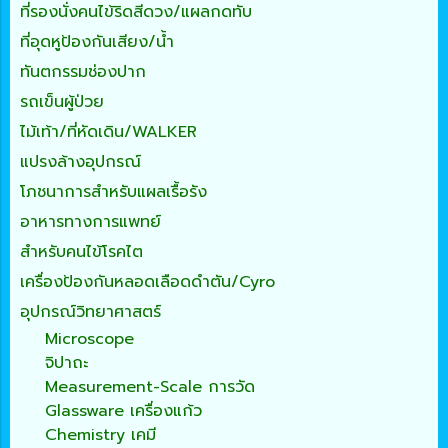
ที่รองนั่งคนไข้ริดสีดวง/แผลกดทับ
ที่อุดหูป้องกันเสียง/น้ำ
ทันตกรรมช่องปาก
รถเข็นผู้ป่วย
ไม้เท้า/ที่หัดเดิน/WALKER
แปรงล้างอุปกรณ์
โภชนาการสำหรับแผลเรื้อรัง
อาหารทางการแพทย์
สำหรับคนไข้โรคไต
เครื่องป้องกันหลอดเลือดดำตัน/Cyro
อุปกรณ์วิทยาศาสตร์
Microscope
จิปาถะ
Measurement-Scale การวัด
Glassware เครื่องแก้ว
Chemistry เคมี