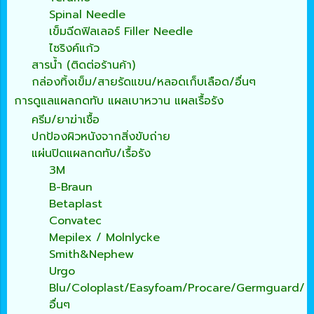
Spinal Needle
เข็มฉีดฟิลเลอร์ Filler Needle
ไซริงค์แก้ว
สารน้ำ (ติดต่อร้านค้า)
กล่องทิ้งเข็ม/สายรัดแขน/หลอดเก็บเลือด/อื่นๆ
การดูแลแผลกดทับ แผลเบาหวาน แผลเรื้อรัง
ครีม/ยาฆ่าเชื้อ
ปกป้องผิวหนังจากสิ่งขับถ่าย
แผ่นปิดแผลกดทับ/เรื้อรัง
3M
B-Braun
Betaplast
Convatec
Mepilex / Molnlycke
Smith&Nephew
Urgo
Blu/Coloplast/Easyfoam/Procare/Germguard/
อื่นๆ