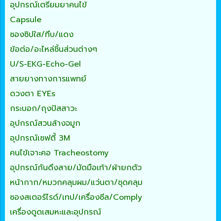
อุปกรณ์เตรียมยาคนไข้
Capsule
ซองซิปใส/ทึบ/แดง
ข้อต่อ/อะไหล่ชิ้นส่วนต่างๆ
U/S-EKG-Echo-Gel
สายยางทางการแพทย์
ดวงตา EYEs
กระบอก/ถุงปัสสาวะ
อุปกรณ์สวนล้างจมูก
อุปกรณ์เซฟตี้ 3M
คนไข้เจาะคอ Tracheostomy
อุปกรณ์กันดึงสาย/มัดมือเท้า/ผ้ายกตัว
หน้ากาก/หมวกคลุมผม/แว่นตา/ชุดคลุม
ซองสเตอร์ไรด์/เทป/เครื่องซีล/Comply
เครื่องดูดเสมหะและอุปกรณ์