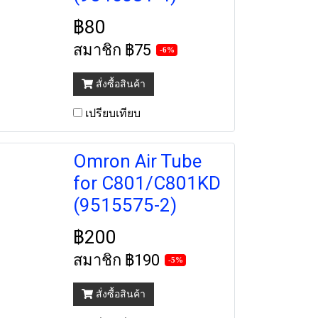
฿80
สมาชิก
฿75
-6%
สั่งซื้อสินค้า
เปรียบเทียบ
Omron Air Tube
for C801/C801KD
(9515575-2)
฿200
สมาชิก
฿190
-5%
สั่งซื้อสินค้า