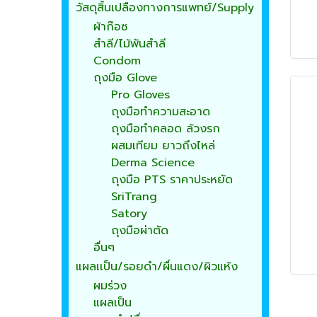
วัสดุสิ้นเปลืองทางการแพทย์/Supply
ผ้าก๊อซ
สำลี/ไม้พันสำลี
Condom
ถุงมือ Glove
Pro Gloves
ถุงมือทำความสะอาด
ถุงมือทำคลอด ล้วงรก
ผสมเทียม ยาวถึงไหล่
Derma Science
ถุงมือ PTS ราคาประหยัด
SriTrang
Satory
ถุงมือผ่าตัด
อื่นๆ
แผลเเป็น/รอยดำ/ผื่นแดง/ผิวแห้ง
ผมร่วง
แผลเป็น