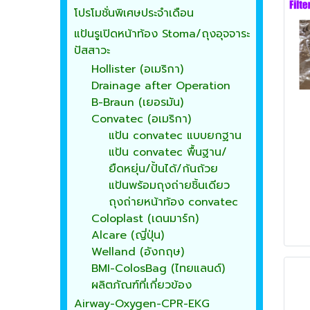
โปรโมชั่นพิเศษประจำเดือน
แป้นรูเปิดหน้าท้อง Stoma/ถุงอุจจาระ
ปัสสาวะ
Hollister (อเมริกา)
Drainage after Operation
B-Braun (เยอรมัน)
Convatec (อเมริกา)
แป้น convatec แบบยกฐาน
แป้น convatec พื้นฐาน/
ยืดหยุ่น/ปั้นได้/ก้นถ้วย
แป้นพร้อมถุงถ่ายชิ้นเดียว
ถุงถ่ายหน้าท้อง convatec
Coloplast (เดนมาร์ก)
Alcare (ญี่ปุ่น)
Welland (อังกฤษ)
BMI-ColosBag (ไทยแลนด์)
ผลิตภัณฑ์ที่เกี่ยวข้อง
Airway-Oxygen-CPR-EKG