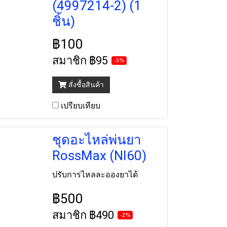
(4997214-2) (1
ชิ้น)
฿100
สมาชิก
฿95
-5%
สั่งซื้อสินค้า
เปรียบเทียบ
ชุดอะไหล่พ่นยา
RossMax (NI60)
ปรับการไหลละอองยาได้
฿500
สมาชิก
฿490
-2%