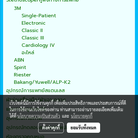
Stethoscope/หูฟังทางการแพทย์
3M
Single-Patient
Electronic
Classic II
Classic III
Cardiology IV
อะไหล่
ABN
Spirit
Riester
Bakang/Yuwell/ALP-K2
อุปกรณ์การแพทย์สแตนเลส
ผ้าห่อเครื่องมือ/ผ้าเจาะกลาง
เว็บไซต์นี้มีการใช้งานคุกกี้ เพื่อเพิ่มประสิทธิภาพและประสบการณ์ที่ดี
แผนกกระดูกและข้อ
ในการใช้งานเว็บไซต์ของท่าน ท่านสามารถอ่านรายละเอียดเพิ่มเติม
ได้ที่
นโยบายความเป็นส่วนตัว
และ
นโยบายคุกกี้
อุปกรณ์กายภาพ
อุปกรณ์ทดสอบสมรรถภาพปอด
ตั้งค่าคุกกี้
ยอมรับทั้งหมด
ห้องตรวจคุณหมอ