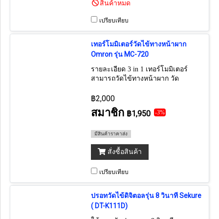
สินค้าหมด
เปรียบเทียบ
เทอร์โมมิเตอร์วัดไข้ทางหน้าผาก
Omron รุ่น MC-720
รายละเอียด 3 in 1 เทอร์โมมิเตอร์
สามารถวัดไข้ทางหน้าผาก วัด
อุณหภูมิภายในห้อง และอุณหภูมิบน
พื้นผิวของวัตถุได้ ใช้เวลาในการ
฿2,000
วัดผลเพียง 1 วินาที
สมาชิก
฿1,950
-3%
มีสินค้าราคาส่ง
สั่งซื้อสินค้า
เปรียบเทียบ
ปรอทวัดไข้ดิจิตอลรุ่น 8 วินาที Sekure
( DT-K111D)