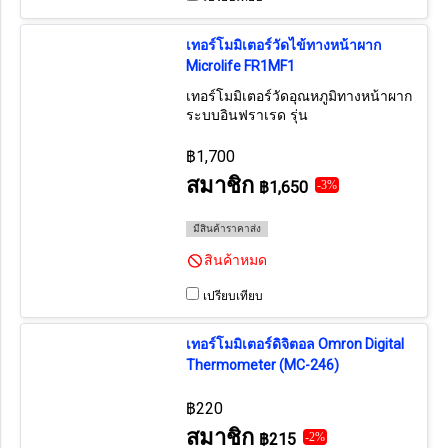
เทอร์โมมิเตอร์วัดไข้ทางหน้าผาก
Microlife FR1MF1
เทอร์โมมิเตอร์วัดอุณหภูมิทางหน้าผาก
ระบบอินฟราเรด รุ่น
FR1DL1/FR1MF1 สามารถใช้งานได้
แม่นยำและหลากหลายโดยไม่ต้อง
฿1,700
สัมผัสผิวหนังเมื่อวัดอุณหภูมิ ใช้เวลา
สมาชิก
฿1,650
-3%
วัดผลได้ภายใน 1 วินาที
มีสินค้าราคาส่ง
สินค้าหมด
เปรียบเทียบ
เทอร์โมมิเตอร์ดิจิตอล Omron Digital
Thermometer (MC-246)
฿220
สมาชิก
฿215
-2%