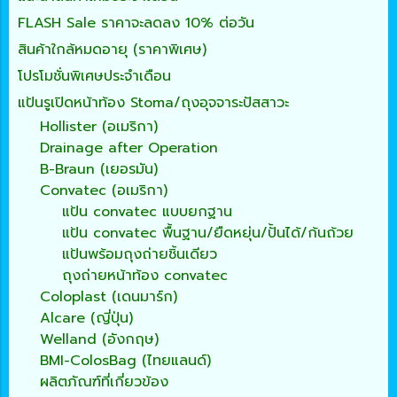
FLASH Sale ราคาจะลดลง 10% ต่อวัน
สินค้าใกล้หมดอายุ (ราคาพิเศษ)
โปรโมชั่นพิเศษประจำเดือน
แป้นรูเปิดหน้าท้อง Stoma/ถุงอุจจาระปัสสาวะ
Hollister (อเมริกา)
Drainage after Operation
B-Braun (เยอรมัน)
Convatec (อเมริกา)
แป้น convatec แบบยกฐาน
แป้น convatec พื้นฐาน/ยืดหยุ่น/ปั้นได้/ก้นถ้วย
แป้นพร้อมถุงถ่ายชิ้นเดียว
ถุงถ่ายหน้าท้อง convatec
Coloplast (เดนมาร์ก)
Alcare (ญี่ปุ่น)
Welland (อังกฤษ)
BMI-ColosBag (ไทยแลนด์)
ผลิตภัณฑ์ที่เกี่ยวข้อง