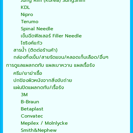
Jung Rim (Korea) SungShim
KDL
Nipro
Terumo
Spinal Needle
เข็มฉีดฟิลเลอร์ Filler Needle
ไซริงค์แก้ว
สารน้ำ (ติดต่อร้านค้า)
กล่องทิ้งเข็ม/สายรัดแขน/หลอดเก็บเลือด/อื่นๆ
การดูแลแผลกดทับ แผลเบาหวาน แผลเรื้อรัง
ครีม/ยาฆ่าเชื้อ
ปกป้องผิวหนังจากสิ่งขับถ่าย
แผ่นปิดแผลกดทับ/เรื้อรัง
3M
B-Braun
Betaplast
Convatec
Mepilex / Molnlycke
Smith&Nephew