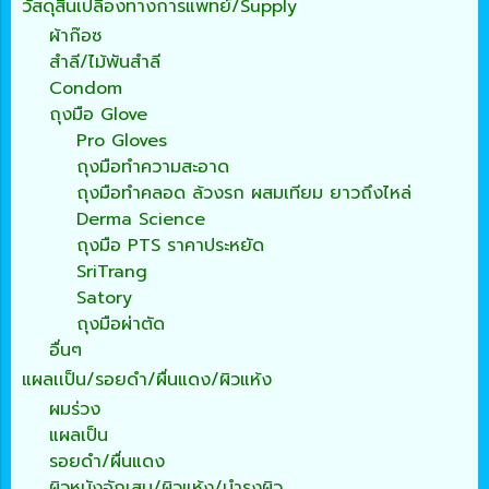
วัสดุสิ้นเปลืองทางการแพทย์/Supply
ผ้าก๊อซ
สำลี/ไม้พันสำลี
Condom
ถุงมือ Glove
Pro Gloves
ถุงมือทำความสะอาด
ถุงมือทำคลอด ล้วงรก ผสมเทียม ยาวถึงไหล่
Derma Science
ถุงมือ PTS ราคาประหยัด
SriTrang
Satory
ถุงมือผ่าตัด
อื่นๆ
แผลเเป็น/รอยดำ/ผื่นแดง/ผิวแห้ง
ผมร่วง
แผลเป็น
รอยดำ/ผื่นแดง
ผิวหนังอักเสบ/ผิวแห้ง/บำรุงผิว