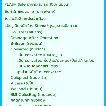
FLASH Sale ราคาจะลดลง 10% ต่อวัน
สินค้าใกล้หมดอายุ (ราคาพิเศษ)
โปรโมชั่นพิเศษประจำเดือน
แป้นรูเปิดหน้าท้อง Stoma/ถุงอุจจาระปัสสาวะ
Hollister (อเมริกา)
Drainage after Operation
B-Braun (เยอรมัน)
Convatec (อเมริกา)
แป้น convatec แบบยกฐาน
แป้น convatec พื้นฐาน/ยืดหยุ่น/ปั้นได้/ก้นถ้วย
แป้นพร้อมถุงถ่ายชิ้นเดียว
ถุงถ่ายหน้าท้อง convatec
Coloplast (เดนมาร์ก)
Alcare (ญี่ปุ่น)
Welland (อังกฤษ)
BMI-ColosBag (ไทยแลนด์)
ผลิตภัณฑ์ที่เกี่ยวข้อง