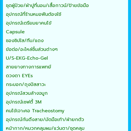
ชุดผู้ป่วย/ผ้าปูที่นอน/เสื้อกาวน์/ป้ายข้อมือ
อุปกรณ์ที่ร้านหมอฟันต้องใช้
อุปกรณ์เตรียมยาคนไข้
Capsule
ซองซิปใส/ทึบ/แดง
ข้อต่อ/อะไหล่ชิ้นส่วนต่างๆ
U/S-EKG-Echo-Gel
สายยางทางการแพทย์
ดวงตา EYEs
กระบอก/ถุงปัสสาวะ
อุปกรณ์สวนล้างจมูก
อุปกรณ์เซฟตี้ 3M
คนไข้เจาะคอ Tracheostomy
อุปกรณ์กันดึงสาย/มัดมือเท้า/ผ้ายกตัว
หน้ากาก/หมวกคลุมผม/แว่นตา/ชุดคลุม