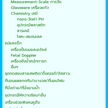
Measurement-Scale การวัด
Glassware เครื่องแก้ว
Chemistry เคมี
กรอง-วัดค่า PH
อุปกรณ์พลาสติก
สารเคมี
โลหะ-สแตนเลส
แม่และเด็ก
เครื่องปั้มนมและอะไหล่
Fetal Doppler
เครื่องชั่งน้ำหนักทารก
อื่นๆ
ชุดทดสอบสารเสพติด/ตั้งครรภ์/ปัสสาวะ
ที่นอนแผลกดทับ/เบาะเจล/ที่นอนโฟม
ที่นั่งถ่าย/ที่นั่งอาบน้ำ
อุปกรณ์ให้ความร้อน/เย็น
เครื่องช่วยฟังคนหูตึง