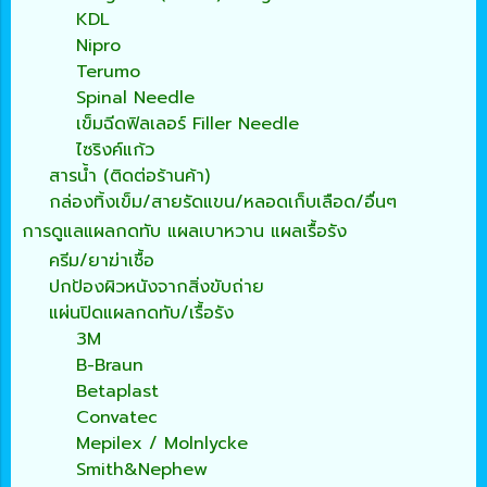
KDL
Nipro
Terumo
Spinal Needle
เข็มฉีดฟิลเลอร์ Filler Needle
ไซริงค์แก้ว
สารน้ำ (ติดต่อร้านค้า)
กล่องทิ้งเข็ม/สายรัดแขน/หลอดเก็บเลือด/อื่นๆ
การดูแลแผลกดทับ แผลเบาหวาน แผลเรื้อรัง
ครีม/ยาฆ่าเชื้อ
ปกป้องผิวหนังจากสิ่งขับถ่าย
แผ่นปิดแผลกดทับ/เรื้อรัง
3M
B-Braun
Betaplast
Convatec
Mepilex / Molnlycke
Smith&Nephew