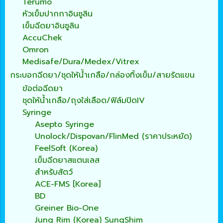
Terumo
หัวเข็มปากกาอินซูลิน
เข็มฉีดยาอินซูลิน
AccuChek
Omron
Medisafe/Dura/Medex/Vitrex
กระบอกฉีดยา/ชุดให้น้ำเกลือ/กล่องทิ้งเข็ม/สายรัดแขน
ข้อต่อฉีดยา
ชุดให้น้ำเกลือ/ถุงใส่เลือด/ฟิล์มปิดIV
Syringe
Asepto Syringe
Unolock/Dispovan/FlinMed (ราคาประหยัด)
FeelSoft (Korea)
เข็มฉีดยาสแตนเลส
สำหรับสัตว์
ACE-FMS [Korea]
BD
Greiner Bio-One
Jung Rim (Korea) SungShim