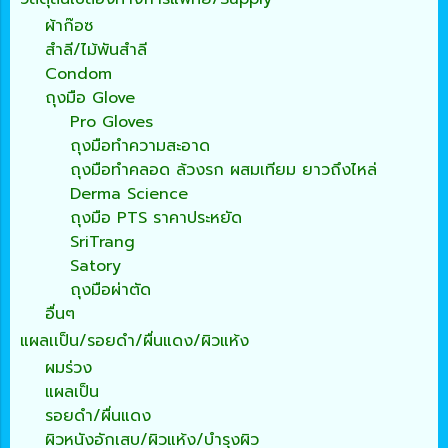
ผ้าก๊อซ
สำลี/ไม้พันสำลี
Condom
ถุงมือ Glove
Pro Gloves
ถุงมือทำความสะอาด
ถุงมือทำคลอด ล้วงรก ผสมเทียม ยาวถึงไหล่
Derma Science
ถุงมือ PTS ราคาประหยัด
SriTrang
Satory
ถุงมือผ่าตัด
อื่นๆ
แผลเเป็น/รอยดำ/ผื่นแดง/ผิวแห้ง
ผมร่วง
แผลเป็น
รอยดำ/ผื่นแดง
ผิวหนังอักเสบ/ผิวแห้ง/บำรุงผิว