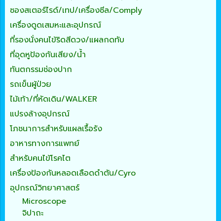
ซองสเตอร์ไรด์/เทป/เครื่องซีล/Comply
เครื่องดูดเสมหะและอุปกรณ์
ที่รองนั่งคนไข้ริดสีดวง/แผลกดทับ
ที่อุดหูป้องกันเสียง/น้ำ
ทันตกรรมช่องปาก
รถเข็นผู้ป่วย
ไม้เท้า/ที่หัดเดิน/WALKER
แปรงล้างอุปกรณ์
โภชนาการสำหรับแผลเรื้อรัง
อาหารทางการแพทย์
สำหรับคนไข้โรคไต
เครื่องป้องกันหลอดเลือดดำตัน/Cyro
อุปกรณ์วิทยาศาสตร์
Microscope
จิปาถะ