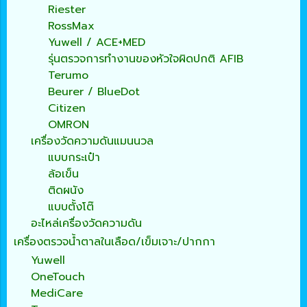
Riester
RossMax
Yuwell / ACE+MED
รุ่นตรวจการทำงานของหัวใจผิดปกติ AFIB
Terumo
Beurer / BlueDot
Citizen
OMRON
เครื่องวัดความดันแมนนวล
แบบกระเป๋า
ล้อเข็น
ติดผนัง
แบบตั้งโต๊
อะไหล่เครื่องวัดความดัน
เครื่องตรวจน้ำตาลในเลือด/เข็มเจาะ/ปากกา
Yuwell
OneTouch
MediCare