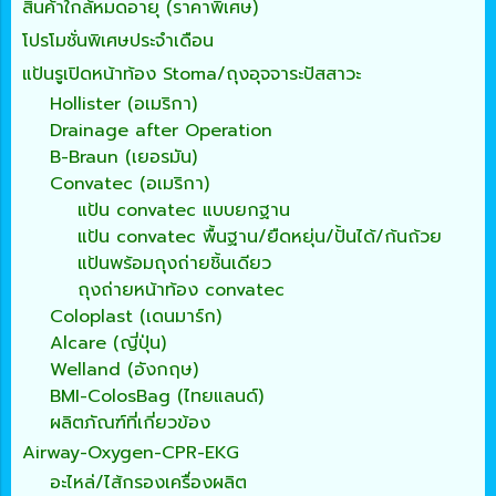
สินค้าใกล้หมดอายุ (ราคาพิเศษ)
โปรโมชั่นพิเศษประจำเดือน
แป้นรูเปิดหน้าท้อง Stoma/ถุงอุจจาระปัสสาวะ
Hollister (อเมริกา)
Drainage after Operation
B-Braun (เยอรมัน)
Convatec (อเมริกา)
แป้น convatec แบบยกฐาน
แป้น convatec พื้นฐาน/ยืดหยุ่น/ปั้นได้/ก้นถ้วย
แป้นพร้อมถุงถ่ายชิ้นเดียว
ถุงถ่ายหน้าท้อง convatec
Coloplast (เดนมาร์ก)
Alcare (ญี่ปุ่น)
Welland (อังกฤษ)
BMI-ColosBag (ไทยแลนด์)
ผลิตภัณฑ์ที่เกี่ยวข้อง
Airway-Oxygen-CPR-EKG
อะไหล่/ไส้กรองเครื่องผลิต