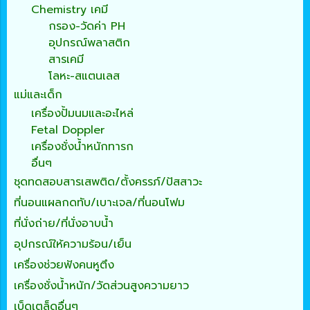
Chemistry เคมี
กรอง-วัดค่า PH
อุปกรณ์พลาสติก
สารเคมี
โลหะ-สแตนเลส
แม่และเด็ก
เครื่องปั้มนมและอะไหล่
Fetal Doppler
เครื่องชั่งน้ำหนักทารก
อื่นๆ
ชุดทดสอบสารเสพติด/ตั้งครรภ์/ปัสสาวะ
ที่นอนแผลกดทับ/เบาะเจล/ที่นอนโฟม
ที่นั่งถ่าย/ที่นั่งอาบน้ำ
อุปกรณ์ให้ความร้อน/เย็น
เครื่องช่วยฟังคนหูตึง
เครื่องชั่งน้ำหนัก/วัดส่วนสูงความยาว
เบ็ดเตล็ดอื่นๆ