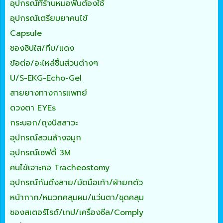
อุปกรณ์ที่ร้านหมอฟันต้องใช้
อุปกรณ์เตรียมยาคนไข้
Capsule
ซองซิปใส/ทึบ/แดง
ข้อต่อ/อะไหล่ชิ้นส่วนต่างๆ
U/S-EKG-Echo-Gel
สายยางทางการแพทย์
ดวงตา EYEs
กระบอก/ถุงปัสสาวะ
อุปกรณ์สวนล้างจมูก
อุปกรณ์เซฟตี้ 3M
คนไข้เจาะคอ Tracheostomy
อุปกรณ์กันดึงสาย/มัดมือเท้า/ผ้ายกตัว
หน้ากาก/หมวกคลุมผม/แว่นตา/ชุดคลุม
ซองสเตอร์ไรด์/เทป/เครื่องซีล/Comply