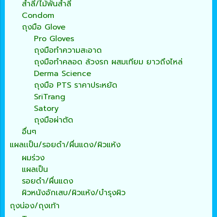
สำลี/ไม้พันสำลี
Condom
ถุงมือ Glove
Pro Gloves
ถุงมือทำความสะอาด
ถุงมือทำคลอด ล้วงรก ผสมเทียม ยาวถึงไหล่
Derma Science
ถุงมือ PTS ราคาประหยัด
SriTrang
Satory
ถุงมือผ่าตัด
อื่นๆ
แผลเเป็น/รอยดำ/ผื่นแดง/ผิวแห้ง
ผมร่วง
แผลเป็น
รอยดำ/ผื่นแดง
ผิวหนังอักเสบ/ผิวแห้ง/บำรุงผิว
ถุงน่อง/ถุงเท้า