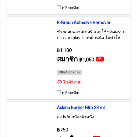
เปรียบเทียบ
B-Braun Adhesive Remover
ช่วยลอกพลาสเตอร์ และใช้ขจัดคราบ
กาวจาก plaster บนผิวหนัง ไม่ทำให้
แสบไม่ทำให้ผิวหนังมัน ปิดทับพลาส
เตอร์ใหม่ได้เลย หรือใช้ขจัดคราบกาว
฿1,100
จาก hydrocolloid ของcolostomy
สมาชิก
฿1,050
-5%
มีสินค้าราคาส่ง
สินค้าหมด
เปรียบเทียบ
Askina Barrier Film 28 ml
สเปรย์ปกป้องผิวหนัง
฿750