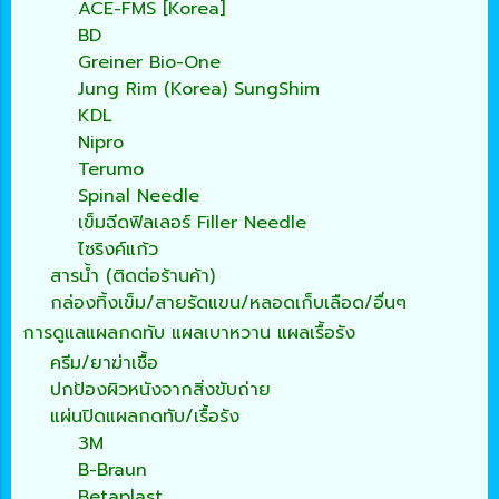
ACE-FMS [Korea]
BD
Greiner Bio-One
Jung Rim (Korea) SungShim
KDL
Nipro
Terumo
Spinal Needle
เข็มฉีดฟิลเลอร์ Filler Needle
ไซริงค์แก้ว
สารน้ำ (ติดต่อร้านค้า)
กล่องทิ้งเข็ม/สายรัดแขน/หลอดเก็บเลือด/อื่นๆ
การดูแลแผลกดทับ แผลเบาหวาน แผลเรื้อรัง
ครีม/ยาฆ่าเชื้อ
ปกป้องผิวหนังจากสิ่งขับถ่าย
แผ่นปิดแผลกดทับ/เรื้อรัง
3M
B-Braun
Betaplast