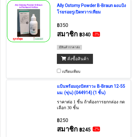
Ally Ostomy Powder B-Braun ผงแป้ง
โรยรอยรูเปิดทวารเทียม
฿350
สมาชิก
฿340
-3%
มีสินค้าราคาส่ง
สั่งซื้อสินค้า
เปรียบเทียบ
แป้นพร้อมถุงปัสสาวะ B-Braun 12-55
มม. (ขุ่น) (044914) (1 ชิ้น)
ราคาต่อ 1 ชิ้น ถ้าต้องการยกกล่อง กด
เลือก 30 ชิ้น
฿250
สมาชิก
฿245
-2%