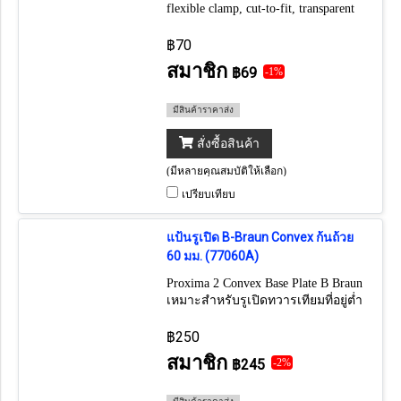
flexible clamp, cut-to-fit, transparent
(ราคาต่อ 1 ชิ้น) ถ้าต้องการยกกล่อง
กดเลือก 30 ชิ้น มี 2 สี ใส และ ขุ่น
฿70
สมาชิก
฿69
-1%
มีสินค้าราคาส่ง
สั่งซื้อสินค้า
(มีหลายคุณสมบัติให้เลือก)
เปรียบเทียบ
แป้นรูเปิด B-Braun Convex ก้นถ้วย
60 มม. (77060A)
Proxima 2 Convex Base Plate B Braun
เหมาะสำหรับรูเปิดทวารเทียมที่อยู่ต่ำ
กว่าผิวหนัง (ราคาต่อ 1 แผ่น) (1กล่อง
มี 5 แผ่น)
฿250
สมาชิก
฿245
-2%