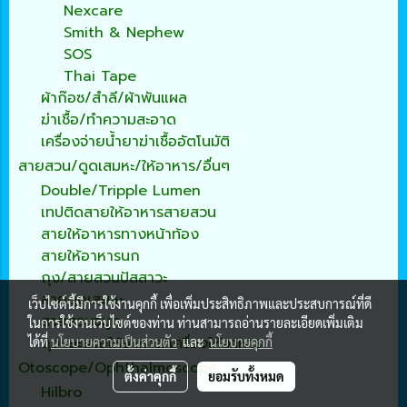
Nexcare
Smith & Nephew
SOS
Thai Tape
ผ้าก๊อซ/สำลี/ผ้าพันแผล
ฆ่าเชื้อ/ทำความสะอาด
เครื่องจ่ายน้ำยาฆ่าเชื้ออัตโนมัติ
สายสวน/ดูดเสมหะ/ให้อาหาร/อื่นๆ
Double/Tripple Lumen
เทปติดสายให้อาหารสายสวน
สายให้อาหารทางหน้าท้อง
สายให้อาหารนก
ถุง/สายสวนปัสสาวะ
สายดูดเสมหะ
เว็บไซต์นี้มีการใช้งานคุกกี้ เพื่อเพิ่มประสิทธิภาพและประสบการณ์ที่ดี
สายสวนจมูก
ในการใช้งานเว็บไซต์ของท่าน ท่านสามารถอ่านรายละเอียดเพิ่มเติม
ถุงและสายให้อาหาร/เครื่องให้อาหาร
ได้ที่
นโยบายความเป็นส่วนตัว
และ
นโยบายคุกกี้
Otoscope/Ophthalmoscope
ตั้งค่าคุกกี้
ยอมรับทั้งหมด
Hilbro