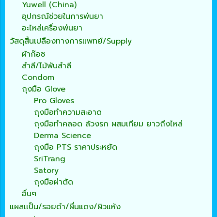
Yuwell (China)
อุปกรณ์ช่วยในการพ่นยา
อะไหล่เครื่องพ่นยา
วัสดุสิ้นเปลืองทางการแพทย์/Supply
ผ้าก๊อซ
สำลี/ไม้พันสำลี
Condom
ถุงมือ Glove
Pro Gloves
ถุงมือทำความสะอาด
ถุงมือทำคลอด ล้วงรก ผสมเทียม ยาวถึงไหล่
Derma Science
ถุงมือ PTS ราคาประหยัด
SriTrang
Satory
ถุงมือผ่าตัด
อื่นๆ
แผลเเป็น/รอยดำ/ผื่นแดง/ผิวแห้ง