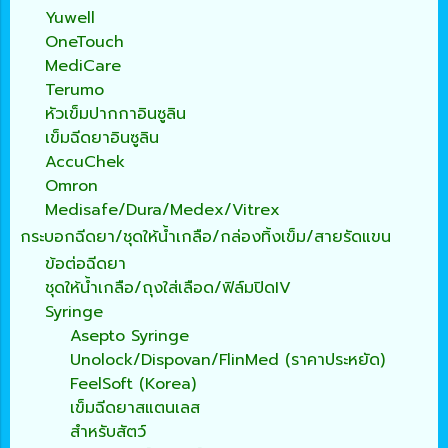
Yuwell
OneTouch
MediCare
Terumo
หัวเข็มปากกาอินซูลิน
เข็มฉีดยาอินซูลิน
AccuChek
Omron
Medisafe/Dura/Medex/Vitrex
กระบอกฉีดยา/ชุดให้น้ำเกลือ/กล่องทิ้งเข็ม/สายรัดแขน
ข้อต่อฉีดยา
ชุดให้น้ำเกลือ/ถุงใส่เลือด/ฟิล์มปิดIV
Syringe
Asepto Syringe
Unolock/Dispovan/FlinMed (ราคาประหยัด)
FeelSoft (Korea)
เข็มฉีดยาสแตนเลส
สำหรับสัตว์