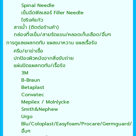
Spinal Needle
เข็มฉีดฟิลเลอร์ Filler Needle
ไซริงค์แก้ว
สารน้ำ (ติดต่อร้านค้า)
กล่องทิ้งเข็ม/สายรัดแขน/หลอดเก็บเลือด/อื่นๆ
การดูแลแผลกดทับ แผลเบาหวาน แผลเรื้อรัง
ครีม/ยาฆ่าเชื้อ
ปกป้องผิวหนังจากสิ่งขับถ่าย
แผ่นปิดแผลกดทับ/เรื้อรัง
3M
B-Braun
Betaplast
Convatec
Mepilex / Molnlycke
Smith&Nephew
Urgo
Blu/Coloplast/Easyfoam/Procare/Germguard/
อื่นๆ