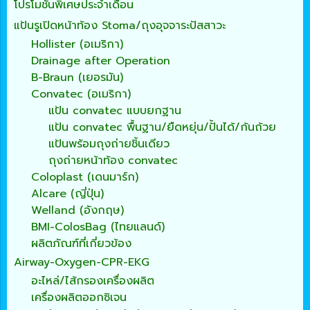
โปรโมชั่นพิเศษประจำเดือน
แป้นรูเปิดหน้าท้อง Stoma/ถุงอุจจาระปัสสาวะ
Hollister (อเมริกา)
Drainage after Operation
B-Braun (เยอรมัน)
Convatec (อเมริกา)
แป้น convatec แบบยกฐาน
แป้น convatec พื้นฐาน/ยืดหยุ่น/ปั้นได้/ก้นถ้วย
แป้นพร้อมถุงถ่ายชิ้นเดียว
ถุงถ่ายหน้าท้อง convatec
Coloplast (เดนมาร์ก)
Alcare (ญี่ปุ่น)
Welland (อังกฤษ)
BMI-ColosBag (ไทยแลนด์)
ผลิตภัณฑ์ที่เกี่ยวข้อง
Airway-Oxygen-CPR-EKG
อะไหล่/ไส้กรองเครื่องผลิต
เครื่องผลิตออกซิเจน