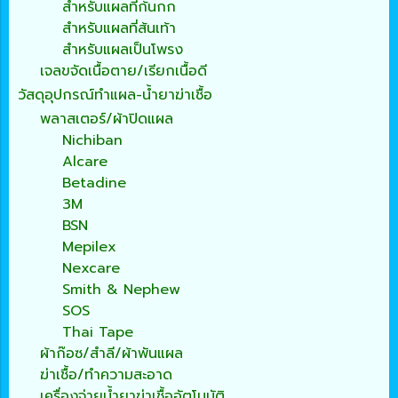
สำหรับแผลที่ก้นกก
สำหรับแผลที่ส้นเท้า
สำหรับแผลเป็นโพรง
เจลขจัดเนื้อตาย/เรียกเนื้อดี
วัสดุอุปกรณ์ทำแผล-น้ำยาฆ่าเชื้อ
พลาสเตอร์/ผ้าปิดแผล
Nichiban
Alcare
Betadine
3M
BSN
Mepilex
Nexcare
Smith & Nephew
SOS
Thai Tape
ผ้าก๊อซ/สำลี/ผ้าพันแผล
ฆ่าเชื้อ/ทำความสะอาด
เครื่องจ่ายน้ำยาฆ่าเชื้ออัตโนมัติ