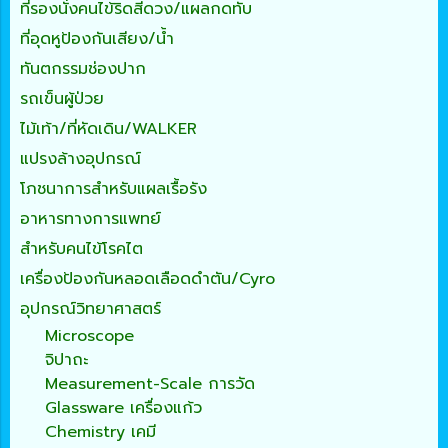
ที่รองนั่งคนไข้ริดสีดวง/แผลกดทับ
ที่อุดหูป้องกันเสียง/น้ำ
ทันตกรรมช่องปาก
รถเข็นผู้ป่วย
ไม้เท้า/ที่หัดเดิน/WALKER
แปรงล้างอุปกรณ์
โภชนาการสำหรับแผลเรื้อรัง
อาหารทางการแพทย์
สำหรับคนไข้โรคไต
เครื่องป้องกันหลอดเลือดดำตัน/Cyro
อุปกรณ์วิทยาศาสตร์
Microscope
จิปาถะ
Measurement-Scale การวัด
Glassware เครื่องแก้ว
Chemistry เคมี