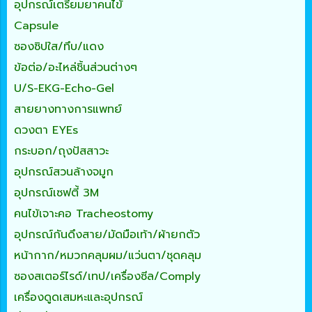
อุปกรณ์เตรียมยาคนไข้
Capsule
ซองซิปใส/ทึบ/แดง
ข้อต่อ/อะไหล่ชิ้นส่วนต่างๆ
U/S-EKG-Echo-Gel
สายยางทางการแพทย์
ดวงตา EYEs
กระบอก/ถุงปัสสาวะ
อุปกรณ์สวนล้างจมูก
อุปกรณ์เซฟตี้ 3M
คนไข้เจาะคอ Tracheostomy
อุปกรณ์กันดึงสาย/มัดมือเท้า/ผ้ายกตัว
หน้ากาก/หมวกคลุมผม/แว่นตา/ชุดคลุม
ซองสเตอร์ไรด์/เทป/เครื่องซีล/Comply
เครื่องดูดเสมหะและอุปกรณ์