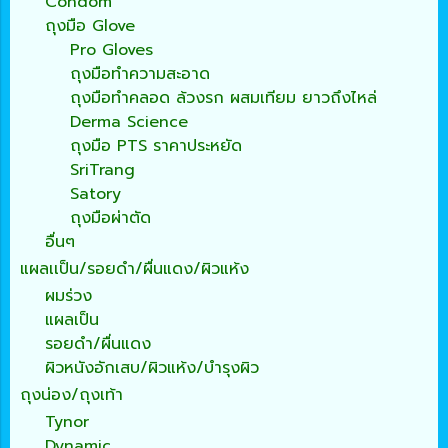
Condom
ถุงมือ Glove
Pro Gloves
ถุงมือทำความสะอาด
ถุงมือทำคลอด ล้วงรก ผสมเทียม ยาวถึงไหล่
Derma Science
ถุงมือ PTS ราคาประหยัด
SriTrang
Satory
ถุงมือผ่าตัด
อื่นๆ
แผลเเป็น/รอยดำ/ผื่นแดง/ผิวแห้ง
ผมร่วง
แผลเป็น
รอยดำ/ผื่นแดง
ผิวหนังอักเสบ/ผิวแห้ง/บำรุงผิว
ถุงน่อง/ถุงเท้า
Tynor
Dynamic