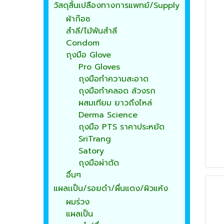
วัสดุสิ้นเปลืองทางการแพทย์/Supply
ผ้าก๊อซ
สำลี/ไม้พันสำลี
Condom
ถุงมือ Glove
Pro Gloves
ถุงมือทำความสะอาด
ถุงมือทำคลอด ล้วงรก
ผสมเทียม ยาวถึงไหล่
Derma Science
ถุงมือ PTS ราคาประหยัด
SriTrang
Satory
ถุงมือผ่าตัด
อื่นๆ
แผลเเป็น/รอยดำ/ผื่นแดง/ผิวแห้ง
ผมร่วง
แผลเป็น