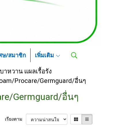
เศษ/สมาชิก
เพิ่มเติม
าหวาน แผลเรื้อรัง
foam/Procare/Germguard/อื่นๆ
re/Germguard/อื่นๆ
เรียงตาม