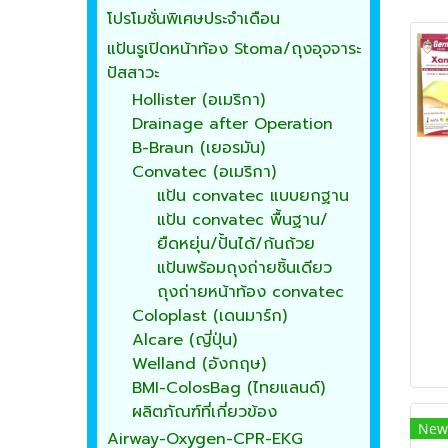
โปรโมชั่นพิเศษประจำเดือน
แป้นรูเปิดหน้าท้อง Stoma/ถุงอุจจาระ
ปัสสาวะ
Hollister (อเมริกา)
Drainage after Operation
B-Braun (เยอรมัน)
Convatec (อเมริกา)
แป้น convatec แบบยกฐาน
แป้น convatec พื้นฐาน/
ยืดหยุ่น/ปั้นได้/ก้นถ้วย
แป้นพร้อมถุงถ่ายชิ้นเดียว
ถุงถ่ายหน้าท้อง convatec
Coloplast (เดนมาร์ก)
Alcare (ญี่ปุ่น)
Welland (อังกฤษ)
BMI-ColosBag (ไทยแลนด์)
ผลิตภัณฑ์ที่เกี่ยวข้อง
New
Airway-Oxygen-CPR-EKG