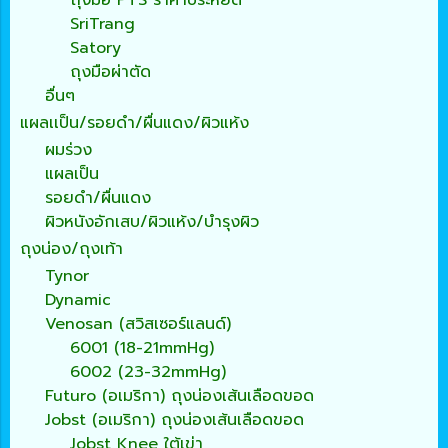
SriTrang
Satory
ถุงมือผ่าตัด
อื่นๆ
แผลเเป็น/รอยดำ/ผื่นแดง/ผิวแห้ง
ผมร่วง
แผลเป็น
รอยดำ/ผื่นแดง
ผิวหนังอักเสบ/ผิวแห้ง/บำรุงผิว
ถุงน่อง/ถุงเท้า
Tynor
Dynamic
Venosan (สวิสเซอร์แลนด์)
6001 (18-21mmHg)
6002 (23-32mmHg)
Futuro (อเมริกา) ถุงน่องเส้นเลือดขอด
Jobst (อเมริกา) ถุงน่องเส้นเลือดขอด
Jobst Knee ใต้เข่า