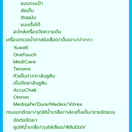
แบบกระเป๋า
ล้อเข็น
ติดผนัง
แบบตั้งโต๊
อะไหล่เครื่องวัดความดัน
เครื่องตรวจน้ำตาลในเลือด/เข็มเจาะ/ปากกา
Yuwell
OneTouch
MediCare
Terumo
หัวเข็มปากกาอินซูลิน
เข็มฉีดยาอินซูลิน
AccuChek
Omron
Medisafe/Dura/Medex/Vitrex
กระบอกฉีดยา/ชุดให้น้ำเกลือ/กล่องทิ้งเข็ม/สายรัดแขน
ข้อต่อฉีดยา
ชุดให้น้ำเกลือ/ถุงใส่เลือด/ฟิล์มปิดIV