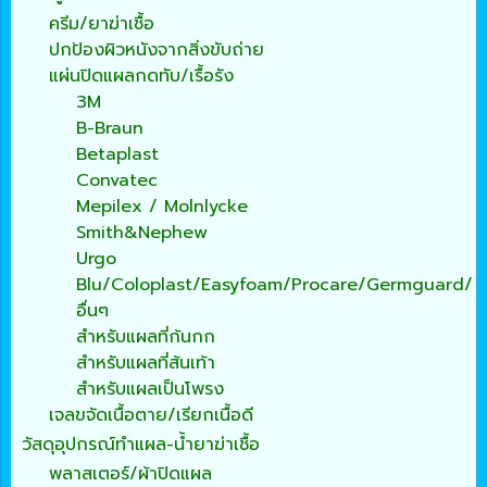
ครีม/ยาฆ่าเชื้อ
ปกป้องผิวหนังจากสิ่งขับถ่าย
แผ่นปิดแผลกดทับ/เรื้อรัง
3M
B-Braun
Betaplast
Convatec
Mepilex / Molnlycke
Smith&Nephew
Urgo
Blu/Coloplast/Easyfoam/Procare/Germguard/
อื่นๆ
สำหรับแผลที่ก้นกก
สำหรับแผลที่ส้นเท้า
สำหรับแผลเป็นโพรง
เจลขจัดเนื้อตาย/เรียกเนื้อดี
วัสดุอุปกรณ์ทำแผล-น้ำยาฆ่าเชื้อ
พลาสเตอร์/ผ้าปิดแผล