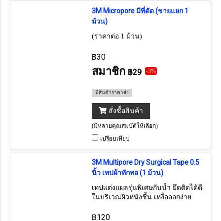
3M Micropore มีที่ตัด (ขายแยก 1
ม้วน)
(ราคาต่อ 1 ม้วน)
฿30
สมาชิก
฿29
-3%
มีสินค้าราคาส่ง
สั่งซื้อสินค้า
(มีหลายคุณสมบัติให้เลือก)
เปรียบเทียบ
3M Multipore Dry Surgical Tape 0.5
นิ้ว เทปผ้าทักทอ (1 ม้วน)
เทปแต่งแผลรุ่นพิเศษกันน้ำ ยึดติดได้ดี
ในบริเวณผิวหนังชื้น เหงื่อออกง่าย
เหมาะกับติดสายยางให้อาหาร หรือท่อ
ช่วยหายใจ หรือใช้ในการแต่งแผล
฿120