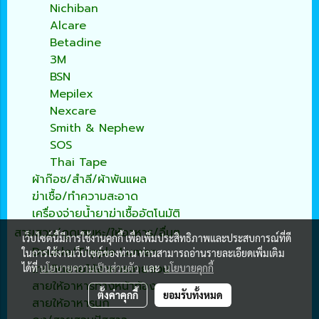
Nichiban
Alcare
Betadine
3M
BSN
Mepilex
Nexcare
Smith & Nephew
SOS
Thai Tape
ผ้าก๊อซ/สำลี/ผ้าพันแผล
ฆ่าเชื้อ/ทำความสะอาด
เครื่องจ่ายน้ำยาฆ่าเชื้ออัตโนมัติ
สายสวน/ดูดเสมหะ/ให้อาหาร/อื่นๆ
เว็บไซต์นี้มีการใช้งานคุกกี้ เพื่อเพิ่มประสิทธิภาพและประสบการณ์ที่ดี
Double/Tripple Lumen
ในการใช้งานเว็บไซต์ของท่าน ท่านสามารถอ่านรายละเอียดเพิ่มเติม
เทปติดสายให้อาหารสายสวน
ได้ที่
นโยบายความเป็นส่วนตัว
และ
นโยบายคุกกี้
สายให้อาหารทางหน้าท้อง
ตั้งค่าคุกกี้
ยอมรับทั้งหมด
สายให้อาหารนก