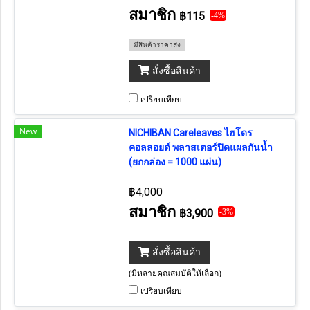
บริเวณที่มีความชื้นสูง (ราคาต่อ 1
สมาชิก
฿115
-4%
ม้วน) (ถ้าต้องการยกกล่อง กดเลือก 12
ม้วน)
มีสินค้าราคาส่ง
สั่งซื้อสินค้า
เปรียบเทียบ
New
NICHIBAN Careleaves ไฮโดร
คอลลอยด์ พลาสเตอร์ปิดแผลกันน้ำ
(ยกกล่อง = 1000 แผ่น)
฿4,000
สมาชิก
฿3,900
-3%
สั่งซื้อสินค้า
(มีหลายคุณสมบัติให้เลือก)
เปรียบเทียบ