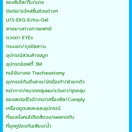
ซองซิปใส/ทึบ/แดง
ข้อต่อ/อะไหล่ชิ้นส่วนต่างๆ
U/S-EKG-Echo-Gel
สายยางทางการแพทย์
ดวงตา EYEs
กระบอก/ถุงปัสสาวะ
อุปกรณ์สวนล้างจมูก
อุปกรณ์เซฟตี้ 3M
คนไข้เจาะคอ Tracheostomy
อุปกรณ์กันดึงสาย/มัดมือเท้า/ผ้ายกตัว
หน้ากาก/หมวกคลุมผม/แว่นตา/ชุดคลุม
ซองสเตอร์ไรด์/เทป/เครื่องซีล/Comply
เครื่องดูดเสมหะและอุปกรณ์
ที่รองนั่งคนไข้ริดสีดวง/แผลกดทับ
ที่อุดหูป้องกันเสียง/น้ำ