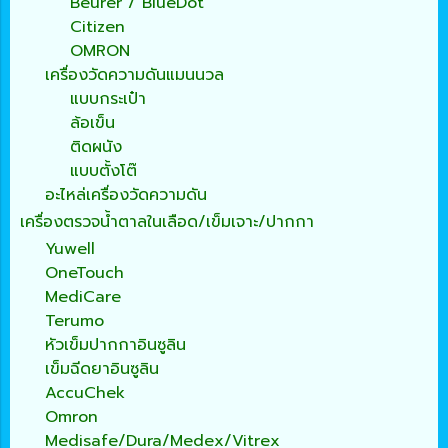
Beurer / BlueDot
Citizen
OMRON
เครื่องวัดความดันแมนนวล
แบบกระเป๋า
ล้อเข็น
ติดผนัง
แบบตั้งโต๊
อะไหล่เครื่องวัดความดัน
เครื่องตรวจน้ำตาลในเลือด/เข็มเจาะ/ปากกา
Yuwell
OneTouch
MediCare
Terumo
หัวเข็มปากกาอินซูลิน
เข็มฉีดยาอินซูลิน
AccuChek
Omron
Medisafe/Dura/Medex/Vitrex