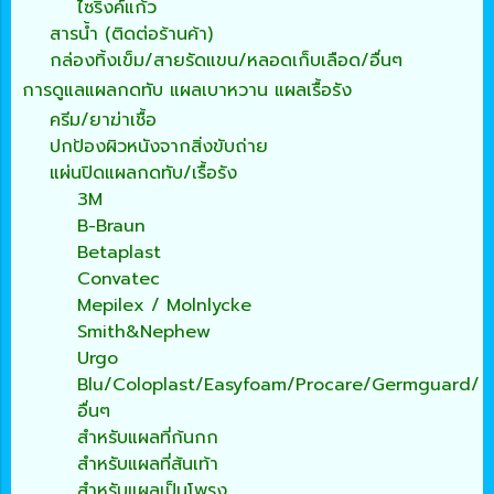
ไซริงค์แก้ว
สารน้ำ (ติดต่อร้านค้า)
กล่องทิ้งเข็ม/สายรัดแขน/หลอดเก็บเลือด/อื่นๆ
การดูแลแผลกดทับ แผลเบาหวาน แผลเรื้อรัง
ครีม/ยาฆ่าเชื้อ
ปกป้องผิวหนังจากสิ่งขับถ่าย
แผ่นปิดแผลกดทับ/เรื้อรัง
3M
B-Braun
Betaplast
Convatec
Mepilex / Molnlycke
Smith&Nephew
Urgo
Blu/Coloplast/Easyfoam/Procare/Germguard/
อื่นๆ
สำหรับแผลที่ก้นกก
สำหรับแผลที่ส้นเท้า
สำหรับแผลเป็นโพรง