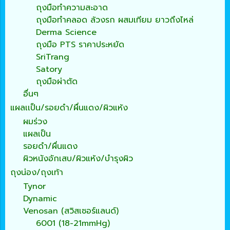
ถุงมือทำความสะอาด
ถุงมือทำคลอด ล้วงรก ผสมเทียม ยาวถึงไหล่
Derma Science
ถุงมือ PTS ราคาประหยัด
SriTrang
Satory
ถุงมือผ่าตัด
อื่นๆ
แผลเเป็น/รอยดำ/ผื่นแดง/ผิวแห้ง
ผมร่วง
แผลเป็น
รอยดำ/ผื่นแดง
ผิวหนังอักเสบ/ผิวแห้ง/บำรุงผิว
ถุงน่อง/ถุงเท้า
Tynor
Dynamic
Venosan (สวิสเซอร์แลนด์)
6001 (18-21mmHg)