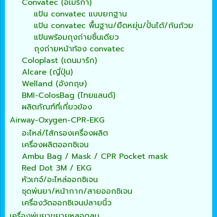
Convatec (อเมริกา)
แป้น convatec แบบยกฐาน
แป้น convatec พื้นฐาน/ยืดหยุ่น/ปั้นได้/ก้นถ้วย
แป้นพร้อมถุงถ่ายชิ้นเดียว
ถุงถ่ายหน้าท้อง convatec
Coloplast (เดนมาร์ก)
Alcare (ญี่ปุ่น)
Welland (อังกฤษ)
BMI-ColosBag (ไทยแลนด์)
ผลิตภัณฑ์ที่เกี่ยวข้อง
Airway-Oxygen-CPR-EKG
อะไหล่/ไส้กรองเครื่องผลิต
เครื่องผลิตออกซิเจน
Ambu Bag / Mask / CPR Pocket mask
Red Dot 3M / EKG
หัวเกจ์/อะไหล่ออกซิเจน
ชุดพ่นยา/หน้ากาก/สายออกซิเจน
เครื่องวัดออกซิเจนปลายนิ้ว
เครื่องพ่นยาขยายหลอดลม