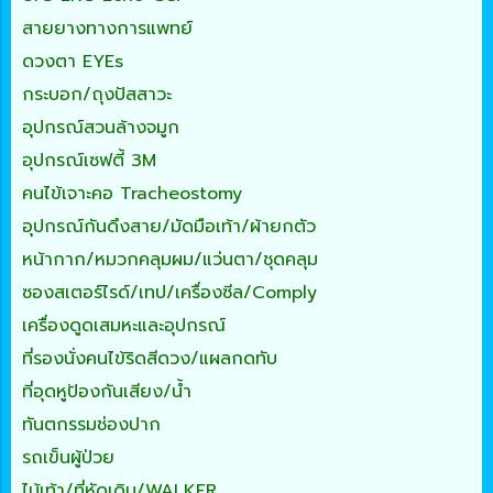
สายยางทางการแพทย์
ดวงตา EYEs
กระบอก/ถุงปัสสาวะ
อุปกรณ์สวนล้างจมูก
อุปกรณ์เซฟตี้ 3M
คนไข้เจาะคอ Tracheostomy
อุปกรณ์กันดึงสาย/มัดมือเท้า/ผ้ายกตัว
หน้ากาก/หมวกคลุมผม/แว่นตา/ชุดคลุม
ซองสเตอร์ไรด์/เทป/เครื่องซีล/Comply
เครื่องดูดเสมหะและอุปกรณ์
ที่รองนั่งคนไข้ริดสีดวง/แผลกดทับ
ที่อุดหูป้องกันเสียง/น้ำ
ทันตกรรมช่องปาก
รถเข็นผู้ป่วย
ไม้เท้า/ที่หัดเดิน/WALKER