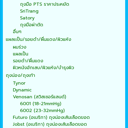
ถุงมือ PTS ราคาประหยัด
SriTrang
Satory
ถุงมือผ่าตัด
อื่นๆ
แผลเเป็น/รอยดำ/ผื่นแดง/ผิวแห้ง
ผมร่วง
แผลเป็น
รอยดำ/ผื่นแดง
ผิวหนังอักเสบ/ผิวแห้ง/บำรุงผิว
ถุงน่อง/ถุงเท้า
Tynor
Dynamic
Venosan (สวิสเซอร์แลนด์)
6001 (18-21mmHg)
6002 (23-32mmHg)
Futuro (อเมริกา) ถุงน่องเส้นเลือดขอด
Jobst (อเมริกา) ถุงน่องเส้นเลือดขอด