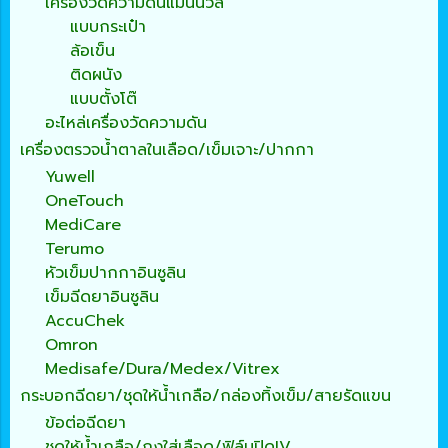
เครื่องวัดความดันแมนนวล
แบบกระเป๋า
ล้อเข็น
ติดผนัง
แบบตั้งโต๊
อะไหล่เครื่องวัดความดัน
เครื่องตรวจน้ำตาลในเลือด/เข็มเจาะ/ปากกา
Yuwell
OneTouch
MediCare
Terumo
หัวเข็มปากกาอินซูลิน
เข็มฉีดยาอินซูลิน
AccuChek
Omron
Medisafe/Dura/Medex/Vitrex
กระบอกฉีดยา/ชุดให้น้ำเกลือ/กล่องทิ้งเข็ม/สายรัดแขน
ข้อต่อฉีดยา
ชุดให้น้ำเกลือ/ถุงใส่เลือด/ฟิล์มปิดIV