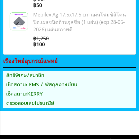
฿50
Mepilex Ag 17.5x17.5 cm แผ่นโฟมซิลิโคน
ปิดแผลชนิดต้านจุลชีพ (1 แผ่น) (exp 28-05-
2026) แผ่นสภาพดี
฿1,250
฿100
เรืองวิทย์อุปกรณ์แพทย์
สิทธิพิเศษ/สมาชิก
เช็คสถานะ EMS / พัสดุลงทะเบียน
เช็คสถานะKERRY
ตรวจสอบเลขไปรษณีย์