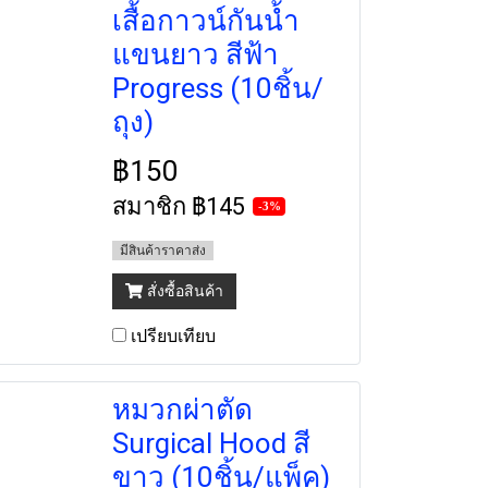
เสื้อกาวน์กันน้ำ
แขนยาว สีฟ้า
Progress (10ชิ้น/
ถุง)
฿150
สมาชิก
฿145
-3%
มีสินค้าราคาส่ง
สั่งซื้อสินค้า
เปรียบเทียบ
หมวกผ่าตัด
Surgical Hood สี
ขาว (10ชิ้น/แพ็ค)