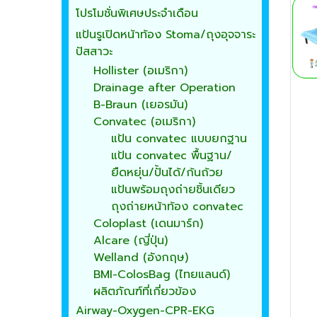
โปรโมชั่นพิเศษประจำเดือน
แป้นรูเปิดหน้าท้อง Stoma/ถุงอุจจาระ
ปัสสาวะ
Hollister (อเมริกา)
Drainage after Operation
B-Braun (เยอรมัน)
Convatec (อเมริกา)
แป้น convatec แบบยกฐาน
แป้น convatec พื้นฐาน/
ยืดหยุ่น/ปั้นได้/ก้นถ้วย
แป้นพร้อมถุงถ่ายชิ้นเดียว
ถุงถ่ายหน้าท้อง convatec
Coloplast (เดนมาร์ก)
Alcare (ญี่ปุ่น)
Welland (อังกฤษ)
BMI-ColosBag (ไทยแลนด์)
ผลิตภัณฑ์ที่เกี่ยวข้อง
Airway-Oxygen-CPR-EKG