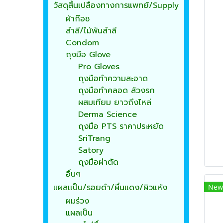
วัสดุสิ้นเปลืองทางการแพทย์/Supply
ผ้าก๊อซ
สำลี/ไม้พันสำลี
Condom
ถุงมือ Glove
Pro Gloves
ถุงมือทำความสะอาด
ถุงมือทำคลอด ล้วงรก
ผสมเทียม ยาวถึงไหล่
Derma Science
ถุงมือ PTS ราคาประหยัด
SriTrang
Satory
ถุงมือผ่าตัด
อื่นๆ
แผลเเป็น/รอยดำ/ผื่นแดง/ผิวแห้ง
New
ผมร่วง
แผลเป็น