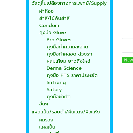
วัสดุสิ้นเปลืองทางการแพทย์/Supply
ผ้าก๊อซ
สำลี/ไม้พันสำลี
Condom
ถุงมือ Glove
Pro Gloves
ถุงมือทำความสะอาด
ถุงมือทำคลอด ล้วงรก
New
ผสมเทียม ยาวถึงไหล่
Derma Science
ถุงมือ PTS ราคาประหยัด
SriTrang
Satory
ถุงมือผ่าตัด
อื่นๆ
แผลเเป็น/รอยดำ/ผื่นแดง/ผิวแห้ง
ผมร่วง
แผลเป็น