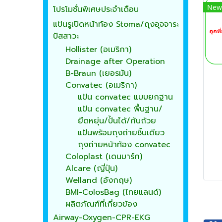
New
โปรโมชั่นพิเศษประจำเดือน
แป้นรูเปิดหน้าท้อง Stoma/ถุงอุจจาระ
ปัสสาวะ
Hollister (อเมริกา)
Drainage after Operation
B-Braun (เยอรมัน)
Convatec (อเมริกา)
แป้น convatec แบบยกฐาน
แป้น convatec พื้นฐาน/
ยืดหยุ่น/ปั้นได้/ก้นถ้วย
แป้นพร้อมถุงถ่ายชิ้นเดียว
ถุงถ่ายหน้าท้อง convatec
Coloplast (เดนมาร์ก)
Alcare (ญี่ปุ่น)
Welland (อังกฤษ)
BMI-ColosBag (ไทยแลนด์)
ผลิตภัณฑ์ที่เกี่ยวข้อง
Airway-Oxygen-CPR-EKG