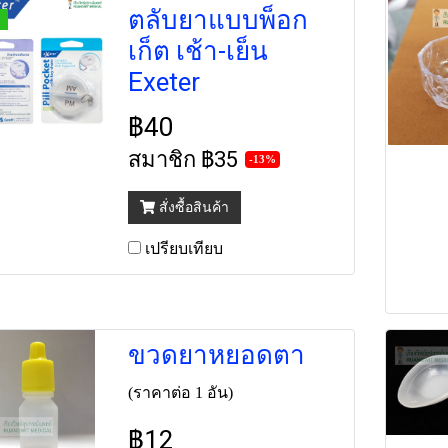
ตลับยาแบบพ็อก
เก็ต เช้า-เย็น
Exeter
฿40
สมาชิก
฿35
-13%
สั่งซื้อสินค้า
เปรียบเทียบ
ขวดยาหยอดตา
(ราคาต่อ 1 อัน)
฿12