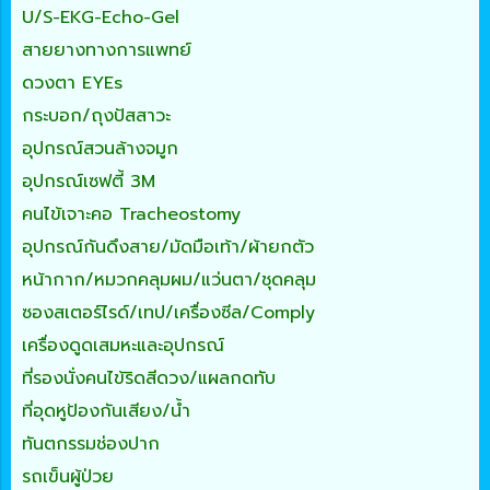
U/S-EKG-Echo-Gel
สายยางทางการแพทย์
ดวงตา EYEs
กระบอก/ถุงปัสสาวะ
อุปกรณ์สวนล้างจมูก
อุปกรณ์เซฟตี้ 3M
คนไข้เจาะคอ Tracheostomy
อุปกรณ์กันดึงสาย/มัดมือเท้า/ผ้ายกตัว
หน้ากาก/หมวกคลุมผม/แว่นตา/ชุดคลุม
ซองสเตอร์ไรด์/เทป/เครื่องซีล/Comply
เครื่องดูดเสมหะและอุปกรณ์
ที่รองนั่งคนไข้ริดสีดวง/แผลกดทับ
ที่อุดหูป้องกันเสียง/น้ำ
ทันตกรรมช่องปาก
รถเข็นผู้ป่วย