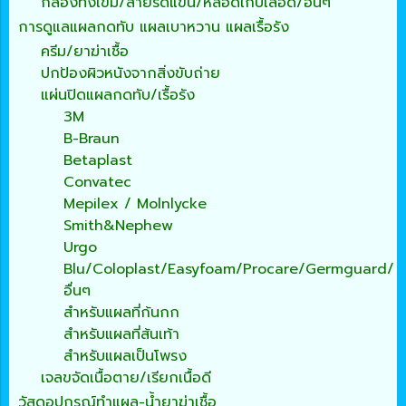
กล่องทิ้งเข็ม/สายรัดแขน/หลอดเก็บเลือด/อื่นๆ
การดูแลแผลกดทับ แผลเบาหวาน แผลเรื้อรัง
ครีม/ยาฆ่าเชื้อ
ปกป้องผิวหนังจากสิ่งขับถ่าย
แผ่นปิดแผลกดทับ/เรื้อรัง
3M
B-Braun
Betaplast
Convatec
Mepilex / Molnlycke
Smith&Nephew
Urgo
Blu/Coloplast/Easyfoam/Procare/Germguard/
อื่นๆ
สำหรับแผลที่ก้นกก
สำหรับแผลที่ส้นเท้า
สำหรับแผลเป็นโพรง
เจลขจัดเนื้อตาย/เรียกเนื้อดี
วัสดุอุปกรณ์ทำแผล-น้ำยาฆ่าเชื้อ