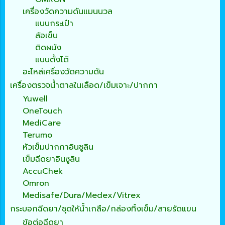
เครื่องวัดความดันแมนนวล
แบบกระเป๋า
ล้อเข็น
ติดผนัง
แบบตั้งโต๊
อะไหล่เครื่องวัดความดัน
เครื่องตรวจน้ำตาลในเลือด/เข็มเจาะ/ปากกา
Yuwell
OneTouch
MediCare
Terumo
หัวเข็มปากกาอินซูลิน
เข็มฉีดยาอินซูลิน
AccuChek
Omron
Medisafe/Dura/Medex/Vitrex
กระบอกฉีดยา/ชุดให้น้ำเกลือ/กล่องทิ้งเข็ม/สายรัดแขน
ข้อต่อฉีดยา