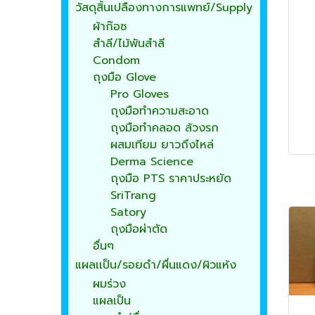
วัสดุสิ้นเปลืองทางการแพทย์/Supply
ผ้าก๊อซ
สำลี/ไม้พันสำลี
Condom
ถุงมือ Glove
Pro Gloves
ถุงมือทำความสะอาด
ถุงมือทำคลอด ล้วงรก
ผสมเทียม ยาวถึงไหล่
Derma Science
ถุงมือ PTS ราคาประหยัด
SriTrang
Satory
ถุงมือผ่าตัด
อื่นๆ
แผลเเป็น/รอยดำ/ผื่นแดง/ผิวแห้ง
ผมร่วง
แผลเป็น