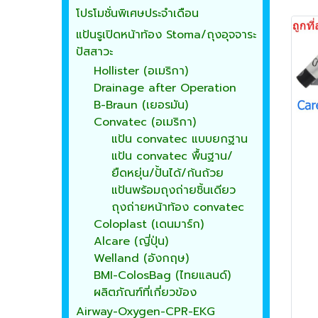
โปรโมชั่นพิเศษประจำเดือน
แป้นรูเปิดหน้าท้อง Stoma/ถุงอุจจาระ
ปัสสาวะ
Hollister (อเมริกา)
Drainage after Operation
B-Braun (เยอรมัน)
Convatec (อเมริกา)
แป้น convatec แบบยกฐาน
แป้น convatec พื้นฐาน/
ยืดหยุ่น/ปั้นได้/ก้นถ้วย
แป้นพร้อมถุงถ่ายชิ้นเดียว
ถุงถ่ายหน้าท้อง convatec
Coloplast (เดนมาร์ก)
Alcare (ญี่ปุ่น)
Welland (อังกฤษ)
BMI-ColosBag (ไทยแลนด์)
ผลิตภัณฑ์ที่เกี่ยวข้อง
Airway-Oxygen-CPR-EKG