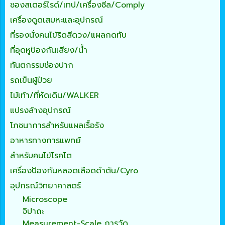
ซองสเตอร์ไรด์/เทป/เครื่องซีล/Comply
เครื่องดูดเสมหะและอุปกรณ์
ที่รองนั่งคนไข้ริดสีดวง/แผลกดทับ
ที่อุดหูป้องกันเสียง/น้ำ
ทันตกรรมช่องปาก
รถเข็นผู้ป่วย
ไม้เท้า/ที่หัดเดิน/WALKER
แปรงล้างอุปกรณ์
โภชนาการสำหรับแผลเรื้อรัง
อาหารทางการแพทย์
สำหรับคนไข้โรคไต
เครื่องป้องกันหลอดเลือดดำตัน/Cyro
อุปกรณ์วิทยาศาสตร์
Microscope
จิปาถะ
Measurement-Scale การวัด