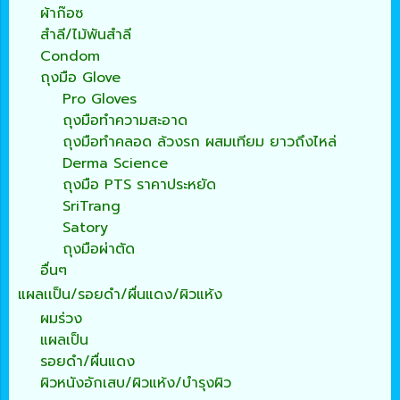
ผ้าก๊อซ
สำลี/ไม้พันสำลี
Condom
ถุงมือ Glove
Pro Gloves
ถุงมือทำความสะอาด
ถุงมือทำคลอด ล้วงรก ผสมเทียม ยาวถึงไหล่
Derma Science
ถุงมือ PTS ราคาประหยัด
SriTrang
Satory
ถุงมือผ่าตัด
อื่นๆ
แผลเเป็น/รอยดำ/ผื่นแดง/ผิวแห้ง
ผมร่วง
แผลเป็น
รอยดำ/ผื่นแดง
ผิวหนังอักเสบ/ผิวแห้ง/บำรุงผิว