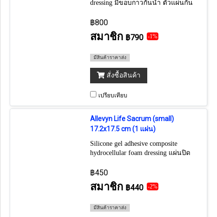
dressing มีขอบกาวกันน้ำ ตัวแผ่นกัน
น้ำ สำหรับแผลที่ก้นกกโดยเฉพาะ
(ราคาต่อ 1 แผ่น) ถ้าต้องการยกกล่อง
฿800
กด 5 แผ่น
สมาชิก
฿790
-1%
มีสินค้าราคาส่ง
สั่งซื้อสินค้า
เปรียบเทียบ
Allevyn Life Sacrum (small)
17.2x17.5 cm (1 แผ่น)
Silicone gel adhesive composite
hydrocellular foam dressing แผ่นปิด
แผลตระกูล Allevyn รุ่นพรีเมี่ยม
ออกแบบเพื่อคุณภาพชีวิตที่ดีขึ้นแก่ผู้
฿450
ป่วย สำหรับแผลที่ก้นกกโดยเฉพาะ
สมาชิก
฿440
-2%
(แผ่นโฟมซับแผล 8.5x12.4 ซม.)
(ราคาต่อ 1 แผ่น)
มีสินค้าราคาส่ง