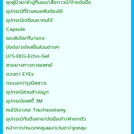
ชุดผู้ป่วย/ผ้าปูที่นอน/เสื้อกาวน์/ป้ายข้อมือ
อุปกรณ์ที่ร้านหมอฟันต้องใช้
อุปกรณ์เตรียมยาคนไข้
Capsule
ซองซิปใส/ทึบ/แดง
ข้อต่อ/อะไหล่ชิ้นส่วนต่างๆ
U/S-EKG-Echo-Gel
สายยางทางการแพทย์
ดวงตา EYEs
กระบอก/ถุงปัสสาวะ
อุปกรณ์สวนล้างจมูก
อุปกรณ์เซฟตี้ 3M
คนไข้เจาะคอ Tracheostomy
อุปกรณ์กันดึงสาย/มัดมือเท้า/ผ้ายกตัว
หน้ากาก/หมวกคลุมผม/แว่นตา/ชุดคลุม