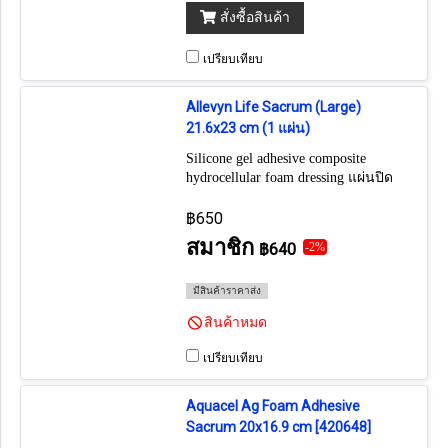
สั่งซื้อสินค้า
เปรียบเทียบ
Allevyn Life Sacrum (Large)
21.6x23 cm (1 แผ่น)
Silicone gel adhesive composite
hydrocellular foam dressing แผ่นปิด
แผลตระกูล Allevyn รุ่นพรีเมี่ยม
ออกแบบเพื่อคุณภาพชีวิตที่ดีขึ้นแก่ผู้
฿650
ป่วย สำหรับแผลที่ก้นกกโดยเฉพาะ
สมาชิก
฿640
-2%
(แผ่นโฟมซับแผล 12.3x17 ซม.)
(ราคาต่อ 1 แผ่น)
มีสินค้าราคาส่ง
สินค้าหมด
เปรียบเทียบ
Aquacel Ag Foam Adhesive
Sacrum 20x16.9 cm [420648]