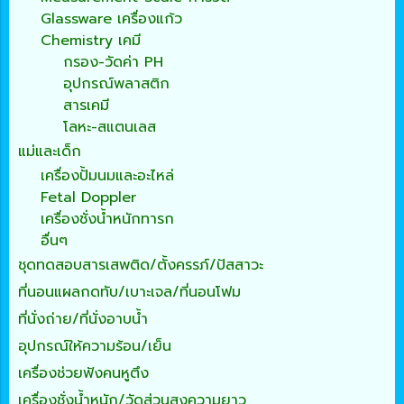
Glassware เครื่องแก้ว
Chemistry เคมี
กรอง-วัดค่า PH
อุปกรณ์พลาสติก
สารเคมี
โลหะ-สแตนเลส
แม่และเด็ก
เครื่องปั้มนมและอะไหล่
Fetal Doppler
เครื่องชั่งน้ำหนักทารก
อื่นๆ
ชุดทดสอบสารเสพติด/ตั้งครรภ์/ปัสสาวะ
ที่นอนแผลกดทับ/เบาะเจล/ที่นอนโฟม
ที่นั่งถ่าย/ที่นั่งอาบน้ำ
อุปกรณ์ให้ความร้อน/เย็น
เครื่องช่วยฟังคนหูตึง
เครื่องชั่งน้ำหนัก/วัดส่วนสูงความยาว