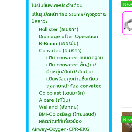
New
โปรโมชั่นพิเศษประจำเดือน
แป้นรูเปิดหน้าท้อง Stoma/ถุงอุจจาระ
ปัสสาวะ
Hollister (อเมริกา)
Drainage after Operation
B-Braun (เยอรมัน)
Convatec (อเมริกา)
แป้น convatec แบบยกฐาน
แป้น convatec พื้นฐาน/
ยืดหยุ่น/ปั้นได้/ก้นถ้วย
แป้นพร้อมถุงถ่ายชิ้นเดียว
ถุงถ่ายหน้าท้อง convatec
Coloplast (เดนมาร์ก)
Alcare (ญี่ปุ่น)
Welland (อังกฤษ)
BMI-ColosBag (ไทยแลนด์)
New
ผลิตภัณฑ์ที่เกี่ยวข้อง
Airway-Oxygen-CPR-EKG