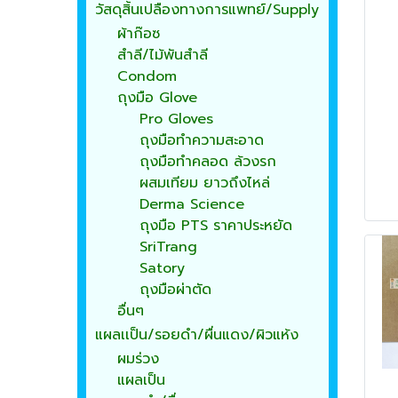
วัสดุสิ้นเปลืองทางการแพทย์/Supply
ผ้าก๊อซ
สำลี/ไม้พันสำลี
Condom
ถุงมือ Glove
Pro Gloves
ถุงมือทำความสะอาด
ถุงมือทำคลอด ล้วงรก
ผสมเทียม ยาวถึงไหล่
Derma Science
ถุงมือ PTS ราคาประหยัด
SriTrang
Satory
ถุงมือผ่าตัด
อื่นๆ
แผลเเป็น/รอยดำ/ผื่นแดง/ผิวแห้ง
ผมร่วง
แผลเป็น