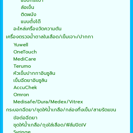
แบบกระเป๋า
ล้อเข็น
ติดผนัง
แบบตั้งโต๊
อะไหล่เครื่องวัดความดัน
เครื่องตรวจน้ำตาลในเลือด/เข็มเจาะ/ปากกา
Yuwell
OneTouch
MediCare
Terumo
หัวเข็มปากกาอินซูลิน
เข็มฉีดยาอินซูลิน
AccuChek
Omron
Medisafe/Dura/Medex/Vitrex
กระบอกฉีดยา/ชุดให้น้ำเกลือ/กล่องทิ้งเข็ม/สายรัดแขน
ข้อต่อฉีดยา
ชุดให้น้ำเกลือ/ถุงใส่เลือด/ฟิล์มปิดIV
Syringe