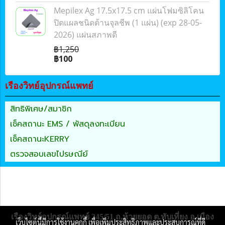
Mepilex Ag 17.5x17.5 cm แผ่นโฟมซิลิโคน
ปิดแผลชนิดต้านจุลชีพ (1 แผ่น) (exp 28-05-
2026) แผ่นสภาพดี
฿1,250
฿100
เรืองวิทย์อุปกรณ์แพทย์
สิทธิพิเศษ/สมาชิก
เช็คสถานะ EMS / พัสดุลงทะเบียน
เช็คสถานะKERRY
ตรวจสอบเลขไปรษณีย์
เรืองวิทย์อุปกรณ์แพทย์ 245/51 ถ.ห้วยยอด ต.ทับเที่ยง อ.เมือง
เว็บไซต์นี้มีการใช้งานคุกกี้ เพื่อเพิ่มประสิทธิภาพและประสบการณ์ที่ดี