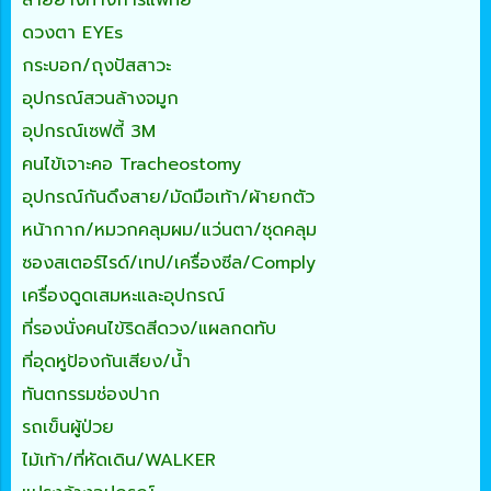
สายยางทางการแพทย์
ดวงตา EYEs
กระบอก/ถุงปัสสาวะ
อุปกรณ์สวนล้างจมูก
อุปกรณ์เซฟตี้ 3M
คนไข้เจาะคอ Tracheostomy
อุปกรณ์กันดึงสาย/มัดมือเท้า/ผ้ายกตัว
หน้ากาก/หมวกคลุมผม/แว่นตา/ชุดคลุม
ซองสเตอร์ไรด์/เทป/เครื่องซีล/Comply
เครื่องดูดเสมหะและอุปกรณ์
ที่รองนั่งคนไข้ริดสีดวง/แผลกดทับ
ที่อุดหูป้องกันเสียง/น้ำ
ทันตกรรมช่องปาก
รถเข็นผู้ป่วย
ไม้เท้า/ที่หัดเดิน/WALKER