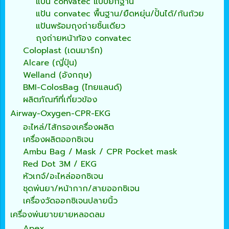
แป้น convatec แบบยกฐาน
แป้น convatec พื้นฐาน/ยืดหยุ่น/ปั้นได้/ก้นถ้วย
แป้นพร้อมถุงถ่ายชิ้นเดียว
ถุงถ่ายหน้าท้อง convatec
Coloplast (เดนมาร์ก)
Alcare (ญี่ปุ่น)
Welland (อังกฤษ)
BMI-ColosBag (ไทยแลนด์)
ผลิตภัณฑ์ที่เกี่ยวข้อง
Airway-Oxygen-CPR-EKG
อะไหล่/ไส้กรองเครื่องผลิต
เครื่องผลิตออกซิเจน
Ambu Bag / Mask / CPR Pocket mask
Red Dot 3M / EKG
หัวเกจ์/อะไหล่ออกซิเจน
ชุดพ่นยา/หน้ากาก/สายออกซิเจน
เครื่องวัดออกซิเจนปลายนิ้ว
เครื่องพ่นยาขยายหลอดลม
Apex