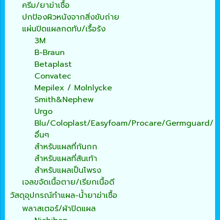
ครีม/ยาฆ่าเชื้อ
ปกป้องผิวหนังจากสิ่งขับถ่าย
แผ่นปิดแผลกดทับ/เรื้อรัง
3M
B-Braun
Betaplast
Convatec
Mepilex / Molnlycke
Smith&Nephew
Urgo
Blu/Coloplast/Easyfoam/Procare/Germguard/
อื่นๆ
สำหรับแผลที่ก้นกก
สำหรับแผลที่ส้นเท้า
สำหรับแผลเป็นโพรง
เจลขจัดเนื้อตาย/เรียกเนื้อดี
วัสดุอุปกรณ์ทำแผล-น้ำยาฆ่าเชื้อ
พลาสเตอร์/ผ้าปิดแผล