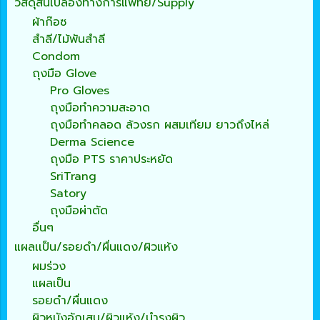
วัสดุสิ้นเปลืองทางการแพทย์/Supply
ผ้าก๊อซ
สำลี/ไม้พันสำลี
Condom
ถุงมือ Glove
Pro Gloves
ถุงมือทำความสะอาด
ถุงมือทำคลอด ล้วงรก ผสมเทียม ยาวถึงไหล่
Derma Science
ถุงมือ PTS ราคาประหยัด
SriTrang
Satory
ถุงมือผ่าตัด
อื่นๆ
แผลเเป็น/รอยดำ/ผื่นแดง/ผิวแห้ง
ผมร่วง
แผลเป็น
รอยดำ/ผื่นแดง
ผิวหนังอักเสบ/ผิวแห้ง/บำรุงผิว