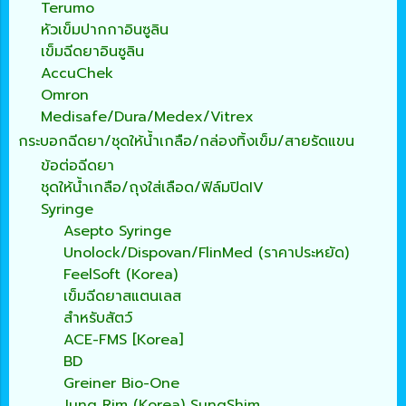
Terumo
หัวเข็มปากกาอินซูลิน
เข็มฉีดยาอินซูลิน
AccuChek
Omron
Medisafe/Dura/Medex/Vitrex
กระบอกฉีดยา/ชุดให้น้ำเกลือ/กล่องทิ้งเข็ม/สายรัดแขน
ข้อต่อฉีดยา
ชุดให้น้ำเกลือ/ถุงใส่เลือด/ฟิล์มปิดIV
Syringe
Asepto Syringe
Unolock/Dispovan/FlinMed (ราคาประหยัด)
FeelSoft (Korea)
เข็มฉีดยาสแตนเลส
สำหรับสัตว์
ACE-FMS [Korea]
BD
Greiner Bio-One
Jung Rim (Korea) SungShim