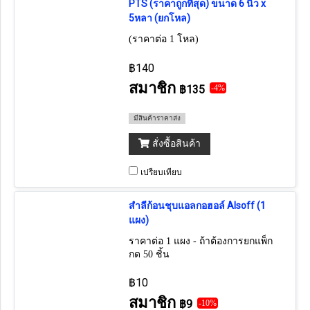
PTS (ราคาถูกที่สุด) ขนาด 6 นิ้ว x
5หลา (ยกโหล)
(ราคาต่อ 1 โหล)
฿140
สมาชิก
฿135
-4%
มีสินค้าราคาส่ง
สั่งซื้อสินค้า
เปรียบเทียบ
สำลีก้อนชุบแอลกอฮอล์ Alsoff (1
แผง)
ราคาต่อ 1 แผง - ถ้าต้องการยกแพ็ก
กด 50 ชิ้น
฿10
สมาชิก
฿9
-10%