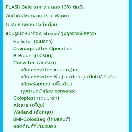
FLASH Sale ราคาจะลดลง 10% ต่อวัน
สินค้าใกล้หมดอายุ (ราคาพิเศษ)
โปรโมชั่นพิเศษประจำเดือน
แป้นรูเปิดหน้าท้อง Stoma/ถุงอุจจาระปัสสาวะ
Hollister (อเมริกา)
Drainage after Operation
B-Braun (เยอรมัน)
Convatec (อเมริกา)
แป้น convatec แบบยกฐาน
แป้น convatec พื้นฐาน/ยืดหยุ่น/ปั้นได้/ก้นถ้วย
แป้นพร้อมถุงถ่ายชิ้นเดียว
ถุงถ่ายหน้าท้อง convatec
Coloplast (เดนมาร์ก)
Alcare (ญี่ปุ่น)
Welland (อังกฤษ)
BMI-ColosBag (ไทยแลนด์)
ผลิตภัณฑ์ที่เกี่ยวข้อง