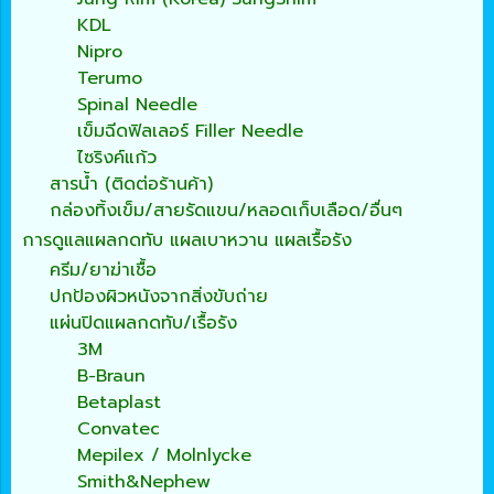
KDL
Nipro
Terumo
Spinal Needle
เข็มฉีดฟิลเลอร์ Filler Needle
ไซริงค์แก้ว
สารน้ำ (ติดต่อร้านค้า)
กล่องทิ้งเข็ม/สายรัดแขน/หลอดเก็บเลือด/อื่นๆ
การดูแลแผลกดทับ แผลเบาหวาน แผลเรื้อรัง
ครีม/ยาฆ่าเชื้อ
ปกป้องผิวหนังจากสิ่งขับถ่าย
แผ่นปิดแผลกดทับ/เรื้อรัง
3M
B-Braun
Betaplast
Convatec
Mepilex / Molnlycke
Smith&Nephew