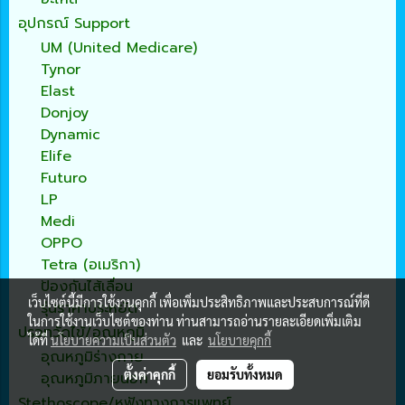
อุปกรณ์ Support
UM (United Medicare)
Tynor
Elast
Donjoy
Dynamic
Elife
Futuro
LP
Medi
OPPO
Tetra (อเมริกา)
ป้องกันไส้เลื่อน
เว็บไซต์นี้มีการใช้งานคุกกี้ เพื่อเพิ่มประสิทธิภาพและประสบการณ์ที่ดี
รุ่นราคาประหยัด
ในการใช้งานเว็บไซต์ของท่าน ท่านสามารถอ่านรายละเอียดเพิ่มเติม
ปรอทวัดไข้/อุณหภูมิ
ได้ที่
นโยบายความเป็นส่วนตัว
และ
นโยบายคุกกี้
อุณหภูมิร่างกาย
ตั้งค่าคุกกี้
ยอมรับทั้งหมด
อุณหภูมิภายนอก
Stethoscope/หูฟังทางการแพทย์