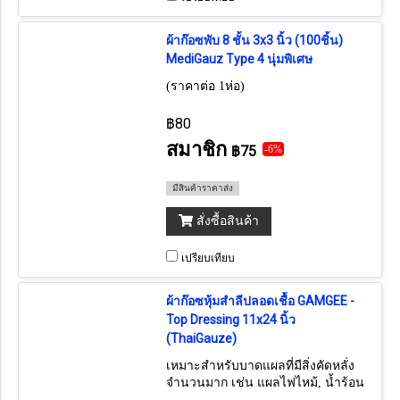
ผ้าก๊อซพับ 8 ชั้น 3x3 นิ้ว (100ชิ้น)
MediGauz Type 4 นุ่มพิเศษ
(ราคาต่อ 1ห่อ)
฿80
สมาชิก
฿75
-6%
มีสินค้าราคาส่ง
สั่งซื้อสินค้า
เปรียบเทียบ
ผ้าก๊อซหุ้มสำลีปลอดเชื้อ GAMGEE -
Top Dressing 11x24 นิ้ว
(ThaiGauze)
เหมาะสำหรับบาดแผลที่มีสิ่งคัดหลั่ง
จำนวนมาก เช่น แผลไฟไหม้, น้ำร้อน
ลวก ก๊อซที่หุ้มทำจาก Cotton (Sterile 1