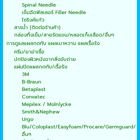
Spinal Needle
เข็มฉีดฟิลเลอร์ Filler Needle
ไซริงค์แก้ว
สารน้ำ (ติดต่อร้านค้า)
กล่องทิ้งเข็ม/สายรัดแขน/หลอดเก็บเลือด/อื่นๆ
การดูแลแผลกดทับ แผลเบาหวาน แผลเรื้อรัง
ครีม/ยาฆ่าเชื้อ
ปกป้องผิวหนังจากสิ่งขับถ่าย
แผ่นปิดแผลกดทับ/เรื้อรัง
3M
B-Braun
Betaplast
Convatec
Mepilex / Molnlycke
Smith&Nephew
Urgo
Blu/Coloplast/Easyfoam/Procare/Germguard/
อื่นๆ