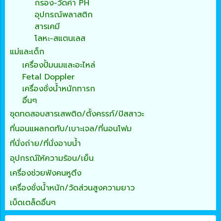
กรอง-วัดค่า PH
อุปกรณ์พลาสติก
สารเคมี
โลหะ-สแตนเลส
แม่และเด็ก
เครื่องปั้มนมและอะไหล่
Fetal Doppler
เครื่องชั่งน้ำหนักทารก
อื่นๆ
ชุดทดสอบสารเสพติด/ตั้งครรภ์/ปัสสาวะ
ที่นอนแผลกดทับ/เบาะเจล/ที่นอนโฟม
ที่นั่งถ่าย/ที่นั่งอาบน้ำ
อุปกรณ์ให้ความร้อน/เย็น
เครื่องช่วยฟังคนหูตึง
เครื่องชั่งน้ำหนัก/วัดส่วนสูงความยาว
เบ็ดเตล็ดอื่นๆ