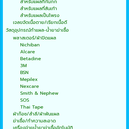
สำหรับแผลที่ก้นกก
สำหรับแผลที่ส้นเท้า
สำหรับแผลเป็นโพรง
เจลขจัดเนื้อตาย/เรียกเนื้อดี
วัสดุอุปกรณ์ทำแผล-น้ำยาฆ่าเชื้อ
พลาสเตอร์/ผ้าปิดแผล
Nichiban
Alcare
Betadine
3M
BSN
Mepilex
Nexcare
Smith & Nephew
SOS
Thai Tape
ผ้าก๊อซ/สำลี/ผ้าพันแผล
ฆ่าเชื้อ/ทำความสะอาด
เครื่องจ่ายน้ำยาฆ่าเชื้ออัตโนมัติ