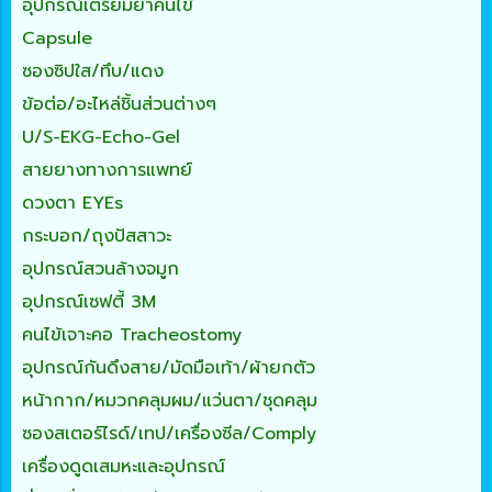
อุปกรณ์เตรียมยาคนไข้
Capsule
ซองซิปใส/ทึบ/แดง
ข้อต่อ/อะไหล่ชิ้นส่วนต่างๆ
U/S-EKG-Echo-Gel
สายยางทางการแพทย์
ดวงตา EYEs
กระบอก/ถุงปัสสาวะ
อุปกรณ์สวนล้างจมูก
อุปกรณ์เซฟตี้ 3M
คนไข้เจาะคอ Tracheostomy
อุปกรณ์กันดึงสาย/มัดมือเท้า/ผ้ายกตัว
หน้ากาก/หมวกคลุมผม/แว่นตา/ชุดคลุม
ซองสเตอร์ไรด์/เทป/เครื่องซีล/Comply
เครื่องดูดเสมหะและอุปกรณ์