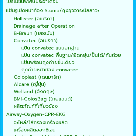
โปรโมชั่นพิเศษประจำเดือน
แป้นรูเปิดหน้าท้อง Stoma/ถุงอุจจาระปัสสาวะ
Hollister (อเมริกา)
Drainage after Operation
B-Braun (เยอรมัน)
Convatec (อเมริกา)
แป้น convatec แบบยกฐาน
แป้น convatec พื้นฐาน/ยืดหยุ่น/ปั้นได้/ก้นถ้วย
แป้นพร้อมถุงถ่ายชิ้นเดียว
ถุงถ่ายหน้าท้อง convatec
Coloplast (เดนมาร์ก)
Alcare (ญี่ปุ่น)
Welland (อังกฤษ)
BMI-ColosBag (ไทยแลนด์)
ผลิตภัณฑ์ที่เกี่ยวข้อง
Airway-Oxygen-CPR-EKG
อะไหล่/ไส้กรองเครื่องผลิต
เครื่องผลิตออกซิเจน