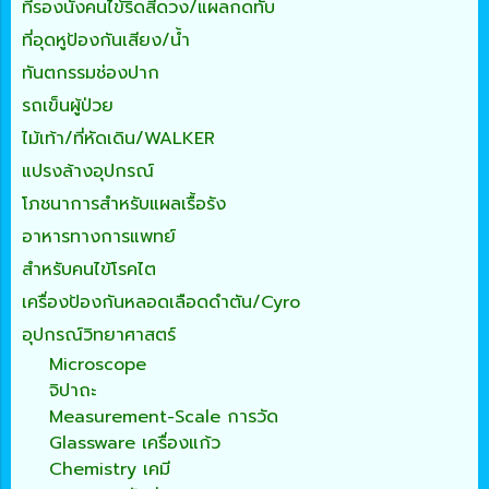
ที่รองนั่งคนไข้ริดสีดวง/แผลกดทับ
ที่อุดหูป้องกันเสียง/น้ำ
ทันตกรรมช่องปาก
รถเข็นผู้ป่วย
ไม้เท้า/ที่หัดเดิน/WALKER
แปรงล้างอุปกรณ์
โภชนาการสำหรับแผลเรื้อรัง
อาหารทางการแพทย์
สำหรับคนไข้โรคไต
เครื่องป้องกันหลอดเลือดดำตัน/Cyro
อุปกรณ์วิทยาศาสตร์
Microscope
จิปาถะ
Measurement-Scale การวัด
Glassware เครื่องแก้ว
Chemistry เคมี