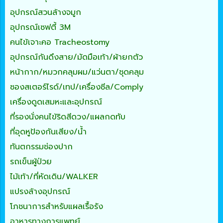
อุปกรณ์สวนล้างจมูก
อุปกรณ์เซฟตี้ 3M
คนไข้เจาะคอ Tracheostomy
อุปกรณ์กันดึงสาย/มัดมือเท้า/ผ้ายกตัว
หน้ากาก/หมวกคลุมผม/แว่นตา/ชุดคลุม
ซองสเตอร์ไรด์/เทป/เครื่องซีล/Comply
เครื่องดูดเสมหะและอุปกรณ์
ที่รองนั่งคนไข้ริดสีดวง/แผลกดทับ
ที่อุดหูป้องกันเสียง/น้ำ
ทันตกรรมช่องปาก
รถเข็นผู้ป่วย
ไม้เท้า/ที่หัดเดิน/WALKER
แปรงล้างอุปกรณ์
โภชนาการสำหรับแผลเรื้อรัง
อาหารทางการแพทย์