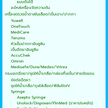
แบบตั้งโต๊
อะไหล่เครื่องวัดความดัน
เครื่องตรวจน้ำตาลในเลือด/เข็มเจาะ/ปากกา
Yuwell
OneTouch
MediCare
Terumo
หัวเข็มปากกาอินซูลิน
เข็มฉีดยาอินซูลิน
AccuChek
Omron
Medisafe/Dura/Medex/Vitrex
กระบอกฉีดยา/ชุดให้น้ำเกลือ/กล่องทิ้งเข็ม/สายรัดแขน
ข้อต่อฉีดยา
ชุดให้น้ำเกลือ/ถุงใส่เลือด/ฟิล์มปิดIV
Syringe
Asepto Syringe
Unolock/Dispovan/FlinMed (ราคาประหยัด)