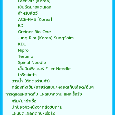
FeelSoft (Korea)
เข็มฉีดยาสแตนเลส
สำหรับสัตว์
ACE-FMS [Korea]
BD
Greiner Bio-One
Jung Rim (Korea) SungShim
KDL
Nipro
Terumo
Spinal Needle
เข็มฉีดฟิลเลอร์ Filler Needle
ไซริงค์แก้ว
สารน้ำ (ติดต่อร้านค้า)
กล่องทิ้งเข็ม/สายรัดแขน/หลอดเก็บเลือด/อื่นๆ
การดูแลแผลกดทับ แผลเบาหวาน แผลเรื้อรัง
ครีม/ยาฆ่าเชื้อ
ปกป้องผิวหนังจากสิ่งขับถ่าย
แผ่นปิดแผลกดทับ/เรื้อรัง