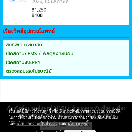
2026) แผ่นสภาพดี
฿1,250
฿100
เรืองวิทย์อุปกรณ์แพทย์
สิทธิพิเศษ/สมาชิก
เช็คสถานะ EMS / พัสดุลงทะเบียน
เช็คสถานะKERRY
ตรวจสอบเลขไปรษณีย์
เรืองวิทย์อุปกรณ์แพทย์ 245/51 ถ.ห้วยยอด ต.ทับเที่ยง อ.เมือง
เว็บไซต์นี้มีการใช้งานคุกกี้ เพื่อเพิ่มประสิทธิภาพและประสบการณ์ที่ดี
ตรัง จ.ตรัง 92000 (094-596-9599 / 096-635-9409)
ในการใช้งานเว็บไซต์ของท่าน ท่านสามารถอ่านรายละเอียดเพิ่มเติม
ได้ที่
นโยบายความเป็นส่วนตัว
และ
นโยบายคุกกี้
ผู้เข้าชมวันนี้
6,578