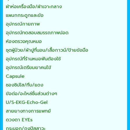
ผ้าห่อเครื่องมือ/ผ้าเจาะกลาง
แผนกกระดูกและข้อ
อุปกรณ์กายภาพ
อุปกรณ์ทดสอบสมรรถภาพปอด
ห้องตรวจคุณหมอ
ชุดผู้ป่วย/ผ้าปูที่นอน/เสื้อกาวน์/ป้ายข้อมือ
อุปกรณ์ที่ร้านหมอฟันต้องใช้
อุปกรณ์เตรียมยาคนไข้
Capsule
ซองซิปใส/ทึบ/แดง
ข้อต่อ/อะไหล่ชิ้นส่วนต่างๆ
U/S-EKG-Echo-Gel
สายยางทางการแพทย์
ดวงตา EYEs
กระบอก/ถุงปัสสาวะ